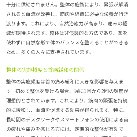
十分に供給されません。整体の施術により、緊張が解消
かとう鍼灸院での施術を受けた患者の体験
されると血流が改善し、筋肉や組織に必要な栄養が行き
談
渡ります。これにより、自然治癒力が高まり、痛みの軽
整体施術の効果を持続させる方法
減が期待されます。整体は非侵襲的な方法であり、薬を
整体を通じて首の血流を改善して痛みを和らげ
使わずに自然な形で体のバランスを整えることができる
る
ため、多くの人々に支持されています。
血流改善が首痛緩和に及ぼす影響
整体の実施頻度と首痛緩和の関係
整体で血流を促進する具体的な方法
整体の実施頻度は首の痛み緩和に大きな影響を与えま
血流不足が引き起こす首のトラブルとは？
す。初めて整体を受ける場合、週に1回から2回の頻度が
首の血流を改善するための日常ケア
理想的とされています。これにより、筋肉の緊張を持続
整体施術後の血流改善の効果を実感する
的に緩和し、血流を促進する効果が得られます。特に、
血流改善と首の痛みの関係を理解する
長時間のデスクワークやスマートフォンの使用による首
デスクワークで疲れた首を整体でリフレッシュ
の疲れや痛みを感じる方には、定期的な整体が有効で
デスクワークによる首の疲れを整体で解消