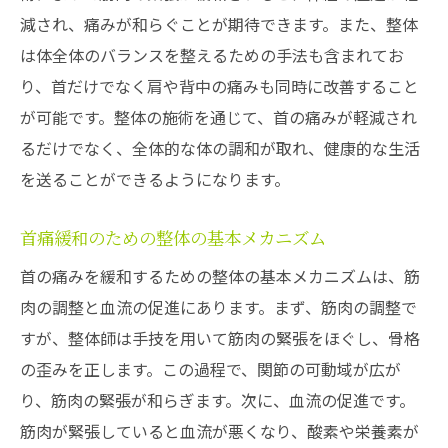
減され、痛みが和らぐことが期待できます。また、整体
果
は体全体のバランスを整えるための手法も含まれてお
デスクワークが首に与える影響
り、首だけでなく肩や背中の痛みも同時に改善すること
スマホ使用と首の痛みの関係性
が可能です。整体の施術を通じて、首の痛みが軽減され
整体が現代の生活習慣病に役立つ理由
るだけでなく、全体的な体の調和が取れ、健康的な生活
現代人に増える首の痛みの原因とは？
を送ることができるようになります。
整体がもたらす生活習慣改善の効果
首痛緩和のための整体の基本メカニズム
ストレスと首の痛みを整体で軽減する方法
かとう鍼灸院の整体で首の筋肉の緊張をほぐす
首の痛みを緩和するための整体の基本メカニズムは、筋
方法
肉の調整と血流の促進にあります。まず、筋肉の調整で
すが、整体師は手技を用いて筋肉の緊張をほぐし、骨格
かとう鍼灸院の整体施術の特徴
の歪みを正します。この過程で、関節の可動域が広が
首の筋肉緊張をほぐす具体的な手法
り、筋肉の緊張が和らぎます。次に、血流の促進です。
施術前後の変化を感じるポイント
筋肉が緊張していると血流が悪くなり、酸素や栄養素が
首の筋肉の緊張が引き起こす問題とは？