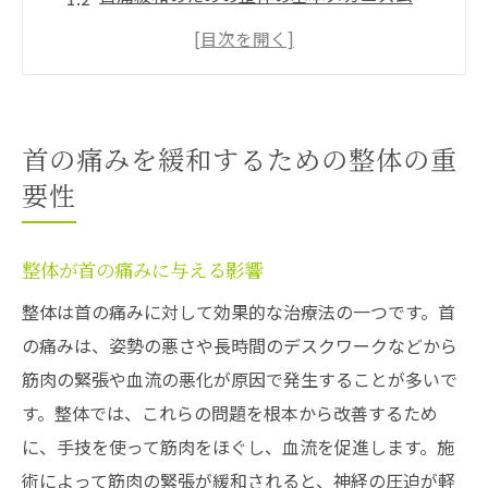
整体の実施頻度と首痛緩和の関係
整体と他の治療法の違いとは？
首痛緩和のための整体の効果を最大化する
方法
首の痛みを緩和するための整体の重
整体で首の痛みが緩和される理由
要性
東大和市で整体を受けることで首の痛みを解消
東大和市で信頼できる整体院の選び方
整体が首の痛みに与える影響
東大和市の整体院の特徴とメリット
整体は首の痛みに対して効果的な治療法の一つです。首
整体を受ける前に知っておくべきポイント
の痛みは、姿勢の悪さや長時間のデスクワークなどから
東大和市でおすすめの整体院紹介
筋肉の緊張や血流の悪化が原因で発生することが多いで
整体施術の流れと期待される効果
す。整体では、これらの問題を根本から改善するため
に、手技を使って筋肉をほぐし、血流を促進します。施
東大和市の整体院での患者の声
術によって筋肉の緊張が緩和されると、神経の圧迫が軽
現代の生活習慣と首の痛み：整体がもたらす効