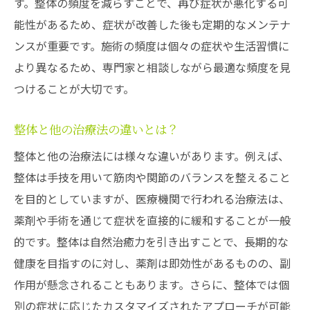
す。整体の頻度を減らすことで、再び症状が悪化する可
オフィスワーカーにおすすめの整体施術
能性があるため、症状が改善した後も定期的なメンテナ
ンスが重要です。施術の頻度は個々の症状や生活習慣に
デスクワークの合間にできる首ケア方法
より異なるため、専門家と相談しながら最適な頻度を見
整体で首の疲れがリフレッシュされる理由
つけることが大切です。
デスクワークによる首の不調と整体の関係
整体を受けた後の仕事効率の変化
整体と他の治療法の違いとは？
スマートフォン使用による首の痛みを整体で緩
整体と他の治療法には様々な違いがあります。例えば、
和
整体は手技を用いて筋肉や関節のバランスを整えること
スマホ首の原因とその影響
を目的としていますが、医療機関で行われる治療法は、
スマホ使用からくる首痛の対処法
薬剤や手術を通じて症状を直接的に緩和することが一般
スマホ首と整体の関係性
的です。整体は自然治癒力を引き出すことで、長期的な
スマホ使用時の正しい姿勢とその習慣化
健康を目指すのに対し、薬剤は即効性があるものの、副
作用が懸念されることもあります。さらに、整体では個
整体でスマホによる首の痛みを軽減する
別の症状に応じたカスタマイズされたアプローチが可能
スマホ首を予防するための整体の役割