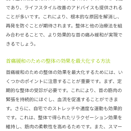
であり、ライフスタイル改善のアドバイスも提供される
東大和市の整体で首の健康を取り戻す方法
ことが多いです。これにより、根本的な原因を解消し、
東大和市の整体院の特徴と選び方
再発を防ぐことが期待されます。整体と他の治療法を組
首の健康を維持するための整体施術
み合わせることで、より効果的な首の痛み緩和が実現で
東大和市で首の健康をサポートする整体院
きるでしょう。
整体を通じて健康的な首を手に入れる
首痛緩和のための整体の効果を最大化する方法
整体で首の健康を取り戻すための施術方法
東大和市の整体院での首の健康維持術
首痛緩和のための整体の効果を最大化するためには、い
くつかのポイントに注意することが重要です。まず、定
期的な整体の受診が必要です。これにより、首の筋肉の
緊張を持続的にほぐし、血流を促進することができま
す。さらに、自宅でのストレッチや適度な運動も効果的
です。これは、整体で得られたリラクゼーション効果を
維持し、筋肉の柔軟性を高めるためです。また、スマー