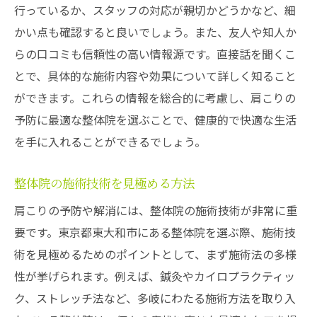
行っているか、スタッフの対応が親切かどうかなど、細
心身のバランスを整える施術アプローチ
かい点も確認すると良いでしょう。また、友人や知人か
整体に通う頻度とその効果
らの口コミも信頼性の高い情報源です。直接話を聞くこ
施術後のケア方法で持続する健康
とで、具体的な施術内容や効果について詳しく知ること
整体院と連携した健康的なライフスタイル
ができます。これらの情報を総合的に考慮し、肩こりの
肩こりを根本から改善する東大和市の整体で得
予防に最適な整体院を選ぶことで、健康的で快適な生活
られる効果
を手に入れることができるでしょう。
肩こりの根本原因にアプローチする施術
整体院の施術技術を見極める方法
整体での筋肉調整と柔軟性向上
肩こりの予防や解消には、整体院の施術技術が非常に重
慢性的な肩こりを防ぐ施術の工夫
要です。東京都東大和市にある整体院を選ぶ際、施術技
整体による自然治癒力の向上
術を見極めるためのポイントとして、まず施術法の多様
整体後の指導で得られる持続的な健康
性が挙げられます。例えば、鍼灸やカイロプラクティッ
東大和市で人気の整体院の施術特長
ク、ストレッチ法など、多岐にわたる施術方法を取り入
肩こりに悩む人必見東大和市の整体で健康的な