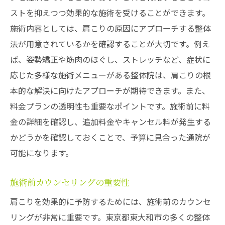
ストを抑えつつ効果的な施術を受けることができます。
肩こりを予防する整体院の選び方
施術内容としては、肩こりの原因にアプローチする整体
整体施術で得られる即効性と持続性
法が用意されているかを確認することが大切です。例え
東大和市で肩こりを和らげる整体の選び方と注
ば、姿勢矯正や筋肉のほぐし、ストレッチなど、症状に
意点
応じた多様な施術メニューがある整体院は、肩こりの根
整体院選びで失敗しないためのチェックポ
本的な解決に向けたアプローチが期待できます。また、
イント
料金プランの透明性も重要なポイントです。施術前に料
施術内容と自分のニーズのマッチング
金の詳細を確認し、追加料金やキャンセル料が発生する
整体院の安全性と衛生管理の確認
かどうかを確認しておくことで、予算に見合った通院が
施術後のアフターケアサービスの内容
可能になります。
料金体系と施術のコストパフォーマンス
施術前カウンセリングの重要性
長期的な健康維持に向けた整体院の活用法
肩こりを効果的に予防するためには、施術前のカウンセ
リングが非常に重要です。東京都東大和市の多くの整体