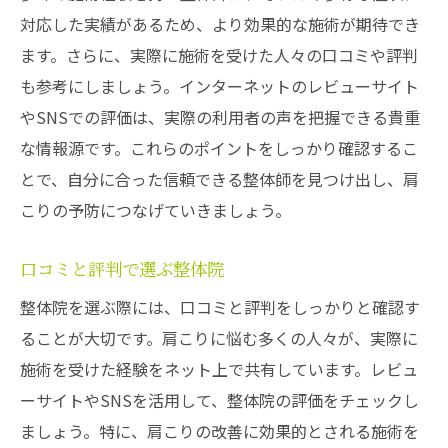
対応した実績があるため、より効果的な施術が期待でき
肩こりを防ぐための日常的な注意点
ます。さらに、実際に施術を受けた人々の口コミや評判
東大和市で肩こりを未然に防ぐための生活習慣
も参考にしましょう。インターネットのレビューサイト
の見直し
やSNSでの評価は、実際の利用者の声を把握できる貴重
正しい姿勢を保つためのコツ
な情報源です。これらのポイントをしっかり確認するこ
デスクワーク中の簡単エクササイズ
とで、自分に合った信頼できる整体師を見つけ出し、肩
肩こりに効果的な食生活の工夫
こりの予防につなげていきましょう。
日常に取り入れたいリラックス法
適切な睡眠環境の整え方
口コミと評判で選ぶ整体院
定期的な整体による健康管理
整体院を選ぶ際には、口コミと評判をしっかりと確認す
整体施術で肩こり軽減東大和市の健康的な生活
ることが大切です。肩こりに悩む多くの人々が、実際に
をサポート
施術を受けた経験をネット上で共有しています。レビュ
ーサイトやSNSを活用して、整体院の評価をチェックし
整体施術で期待できる具体的な効果
ましょう。特に、肩こりの改善に効果的とされる施術を
肩こり以外にも効く整体の魅力