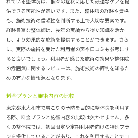
れている整体院は、個々の症状に応じた最適なケアを提
日々を
供できる可能性が高いです。また、整体師の経験や資格
肩こり軽減のための整体院選びのコツ
も、施術技術の信頼性を判断する上で大切な要素です。
地元で評判の整体院紹介
経験豊富な整体師は、長年の実績から得た知識を活か
し、より効果的な施術を提供することができます。さら
肩こり以外の健康問題も解消する整体
に、実際の施術を受けた利用者の声や口コミも参考にす
整体で得られるメンタルヘルスへの効果
ると良いでしょう。利用者が感じた施術の効果や整体院
肩こり改善で生産性向上
の雰囲気に関するレビューは、施術技術の評判を知るた
整体を活用した健康づくりの秘訣
めの有力な情報源となります。
肩こり対策に効果的な東大和市の整体の特長と
は
料金プランと施術内容の比較
個別対応が魅力の整体施術
東京都東大和市で肩こりの予防を目的に整体院を利用す
地域密着型整体院のメリット
る際、料金プランと施術内容の比較は欠かせません。多
最新技術を取り入れた施術法
くの整体院では、初回限定や定期利用者向けの特別プラ
自然体で受けられるリラックス整体
ンを提供していることがあり、これを利用することでコ