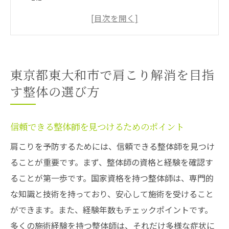
ト
口コミと評判で選ぶ整体院
整体院の施術技術を見極める方法
料金プランと施術内容の比較
東京都東大和市で肩こり解消を目指
施術前カウンセリングの重要性
す整体の選び方
通いやすい立地と営業時間の確認
肩こりの原因と対策東大和市の整体がもたらす
信頼できる整体師を見つけるためのポイント
効果
肩こりを予防するためには、信頼できる整体師を見つけ
肩こりを引き起こす生活習慣とは
ることが重要です。まず、整体師の資格と経験を確認す
整体施術で肩の緊張をほぐすメカニズム
ることが第一歩です。国家資格を持つ整体師は、専門的
整体による血行促進の効果
な知識と技術を持っており、安心して施術を受けること
肩こり改善に役立つストレッチ方法
ができます。また、経験年数もチェックポイントです。
整体で得られるリラクゼーション効果
多くの施術経験を持つ整体師は、それだけ多様な症状に