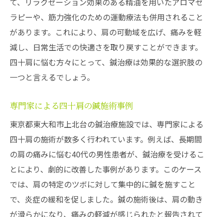
て、リラクゼーション効果のある精油を用いたアロマセ
鍼で日常生活の動きを楽にする方法
ラピーや、筋力強化のための運動療法も併用されること
快適な生活へ導く鍼治療の流れ
があります。これにより、肩の可動域を広げ、痛みを軽
上北台の鍼治療で四十肩から解放される体験談
減し、日常生活での快適さを取り戻すことができます。
実際に鍼治療を受けた患者の声
四十肩に悩む方々にとって、鍼治療は効果的な選択肢の
四十肩が改善した具体的な例
一つと言えるでしょう。
患者の体験から見る鍼治療の効果
専門家による四十肩の鍼施術事例
鍼治療で得た成果と日常生活の変化
東京都東大和市上北台の鍼治療施設では、専門家による
四十肩患者が語る鍼治療の実感
四十肩の施術が数多く行われています。例えば、長期間
鍼治療後の生活改善のエピソード
の肩の痛みに悩む40代の男性患者が、鍼治療を受けるこ
四十肩の痛みを解消する鍼治療の効果と実績
とにより、劇的に改善した事例があります。このケース
四十肩軽減に成功した鍼治療実績
では、肩の特定のツボに対して集中的に鍼を施すこと
鍼治療による痛みの大幅な改善例
で、炎症の緩和を促しました。鍼の施術後は、肩の動き
鍼治療が四十肩に与えた効果の研究
が滑らかになり、痛みの軽減が感じられたと報告されて