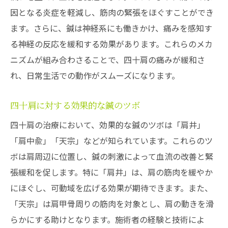
因となる炎症を軽減し、筋肉の緊張をほぐすことができ
四十肩に効く鍼の基本的な原理
ます。さらに、鍼は神経系にも働きかけ、痛みを感知す
鍼が四十肩の痛みを軽減する科学的根拠
る神経の反応を緩和する効果があります。これらのメカ
四十肩に対する鍼治療の医療的視点
ニズムが組み合わさることで、四十肩の痛みが緩和さ
鍼で改善した四十肩の症例
れ、日常生活での動作がスムーズになります。
他の治療法との比較：鍼の効能
四十肩に対する効果的な鍼のツボ
四十肩における鍼の選び方と注意点
鍼治療で肩の柔軟性を取り戻すプロセス
四十肩の治療において、効果的な鍼のツボは「肩井」
「肩中兪」「天宗」などが知られています。これらのツ
肩の可動域を広げる鍼のテクニック
ボは肩周辺に位置し、鍼の刺激によって血流の改善と緊
鍼治療後の効果的な肩ストレッチ法
張緩和を促します。特に「肩井」は、肩の筋肉を緩やか
肩の柔軟性を高めるための鍼治療計画
にほぐし、可動域を広げる効果が期待できます。また、
施術前後で見る肩の柔軟性の変化
「天宗」は肩甲骨周りの筋肉を対象とし、肩の動きを滑
鍼治療で肩の動きを取り戻した体験談
らかにする助けとなります。施術者の経験と技術によ