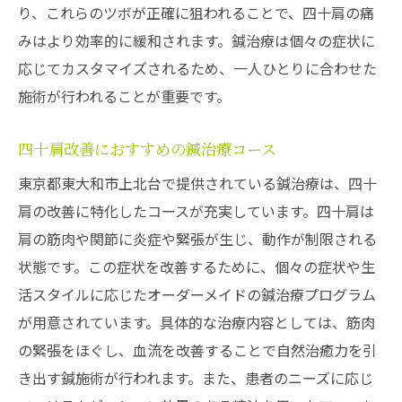
肩の柔軟性を保つための生活習慣
り、これらのツボが正確に狙われることで、四十肩の痛
ストレスによる四十肩を鍼で和らげる秘訣
みはより効率的に緩和されます。鍼治療は個々の症状に
ストレスが四十肩に与える影響とは
応じてカスタマイズされるため、一人ひとりに合わせた
施術が行われることが重要です。
鍼でストレスを軽減し肩を和らげる方法
リラクゼーション効果のある鍼施術法
四十肩改善におすすめの鍼治療コース
ストレス緩和に役立つ鍼の種類
東京都東大和市上北台で提供されている鍼治療は、四十
鍼治療で得られる心身のリラックス効果
肩の改善に特化したコースが充実しています。四十肩は
ストレス管理と四十肩改善の関係性
肩の筋肉や関節に炎症や緊張が生じ、動作が制限される
鍼治療で快適な生活を取り戻すためのステップ
状態です。この症状を改善するために、個々の症状や生
鍼治療を始める前に知っておくべきこと
活スタイルに応じたオーダーメイドの鍼治療プログラム
鍼治療の効果を最大限に引き出すコツ
が用意されています。具体的な治療内容としては、筋肉
の緊張をほぐし、血流を改善することで自然治癒力を引
継続的な鍼治療で生活の質を向上させる
き出す鍼施術が行われます。また、患者のニーズに応じ
鍼治療後の生活習慣改善アドバイス