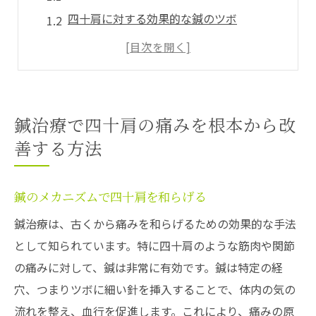
四十肩に対する効果的な鍼のツボ
四十肩改善におすすめの鍼治療コース
専門家による四十肩の鍼施術事例
鍼治療後の四十肩ケア方法
四十肩治療での鍼の歴史と現代の技術
鍼治療で四十肩の痛みを根本から改
東京都東大和市上北台での鍼治療とは何か
善する方法
上北台の鍼治療の特徴と強み
地元で評判の鍼治療院の紹介
鍼のメカニズムで四十肩を和らげる
上北台での鍼治療の効果と実績
鍼治療は、古くから痛みを和らげるための効果的な手法
地域密着型の鍼治療の利点
として知られています。特に四十肩のような筋肉や関節
上北台の鍼治療院での成功事例
の痛みに対して、鍼は非常に有効です。鍼は特定の経
穴、つまりツボに細い針を挿入することで、体内の気の
上北台の鍼施術で期待できる成果
流れを整え、血行を促進します。これにより、痛みの原
四十肩の症状に鍼が効く理由を徹底解説