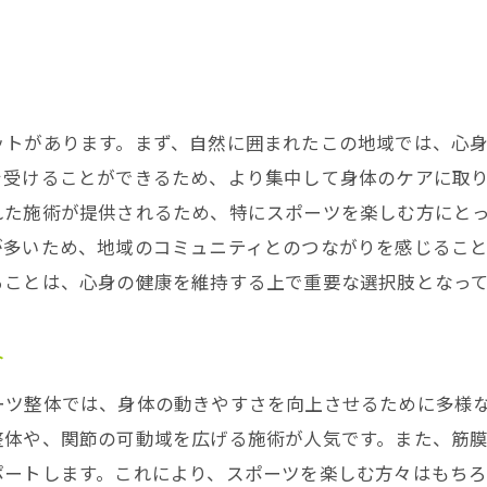
関節ケアのための整体の専門技術
整体が日常生活に与える影響と効果
整体を通じてスポーツを楽しむための最適な体づくりを
ットがあります。まず、自然に囲まれたこの地域では、心
スポーツを楽しむための身体準備と整体
を受けることができるため、より集中して身体のケアに取
パフォーマンスを支える整体の秘訣
れた施術が提供されるため、特にスポーツを楽しむ方にと
スポーツ愛好者向けの整体の重要性
が多いため、地域のコミュニティとのつながりを感じるこ
整体で競技力を高める方法
ることは、心身の健康を維持する上で重要な選択肢となっ
傷害予防に役立つ整体の役割
スポーツ活動に必要な整体メンテナンス
介
東大和市の整体で心身のリラクゼーションと健康促進を
ーツ整体では、身体の動きやすさを向上させるために多様
整体がもたらす心身のリラクゼーション効果
整体や、関節の可動域を広げる施術が人気です。また、筋
東大和市で整体を受けることで得られる健康効果
ポートします。これにより、スポーツを楽しむ方々はもち