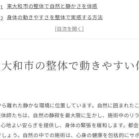
東大和市の整体で自然と静かさを体感
身体の動きやすさを整体で実感する方法
整体で都会のストレスを解放する
東大和市で整体を受けるメリット
動きやすい体のための整体メニュー紹介
東大和市の整体で動きやすい
整体がもたらす心身のバランス
スポーツ整体で実現する動きやすい体と健康的なライフス
スポーツ整体が目指す身体作りとは
運動能力向上に役立つ整体のテクニック
から離れた静かな環境に位置しています。自然に囲まれた
健康的なライフスタイルを支える整体の効果
整体師たちは、自然の静寂を最大限に生かし、施術中のリ
スポーツ整体でアスリートが得られるメリット
、心地よい安らぎを提供し、身体の緊張を緩和します。都
日常生活で活かせるスポーツ整体の知識
でしょう。自然の中での施術は、心身の健康を包括的にサ