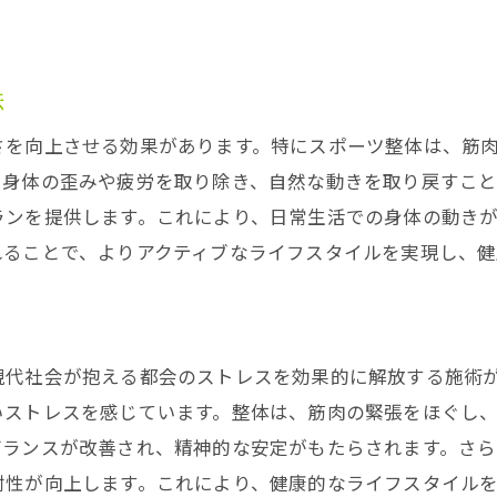
スポーツ整体が提供する長期的な健康改善
豊かな自然に囲まれた東大和市で心地よい整体体験を
東大和市の自然環境が整体に与える影響
法
静かな環境で受ける整体の効果とは
さを向上させる効果があります。特にスポーツ整体は、筋
自然と調和した整体体験の魅力
、身体の歪みや疲労を取り除き、自然な動きを取り戻すこ
リラックスできる空間での整体の重要性
ランを提供します。これにより、日常生活での身体の動き
自然の中で整体を受けるメリット
れることで、よりアクティブなライフスタイルを実現し、
心地よさを追求した整体の施術
整体で筋肉と関節のケアをして毎日のパフォーマンスを向
筋肉の健康維持に必要な整体アプローチ
現代社会が抱える都会のストレスを効果的に解放する施術
関節の柔軟性を高める整体施術法
いストレスを感じています。整体は、筋肉の緊張をほぐし
整体で毎日の動きをスムーズにする
バランスが改善され、精神的な安定がもたらされます。さ
耐性が向上します。これにより、健康的なライフスタイル
筋肉疲労を整体で解消する方法