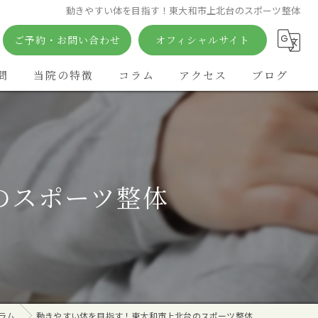
動きやすい体を目指す！東大和市上北台のスポーツ整体
ご予約・お問い合わせ
オフィシャルサイト
問
当院の特徴
コラム
アクセス
ブログ
矯正
痛み
のスポーツ整体
鍼灸
姿勢
カイロプラクティック
ラム
動きやすい体を目指す！東大和市上北台のスポーツ整体