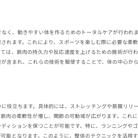
スポーツ整体が提供する独自の健康プログラム
東大和市の地域特性に合わせた整体施術
スポーツ整体で得られる特別な体験
でなく、動きやすい体を作るためのトータルケアが行われ
健康維持に最適なスポーツ整体の提案
視されます。これにより、スポーツを楽しむ際に必要な柔
っては、筋肉の持久力や反応速度を上げるための施術が行
スポーツ整体がもたらす新しい健康習慣
整が含まれ、これらの技術を駆使することで、体の中心か
ク
いに役立ちます。具体的には、ストレッチングや筋膜リリ
、筋肉の柔軟性が増し、関節の可動域が広がります。これ
ンディションを保つことが可能です。特に、ランニングや
が可能となります。このように、整体のテクニックを活用