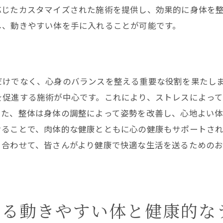
ストレス解消に役立つ整体施術法
応じたカスタマイズされた施術を提供し、効果的に身体を
心と身体を癒す整体の魅力
し、動きやすい体を手に入れることが可能です。
リラクゼーションのための整体ケア
健康促進を目的とした整体プログラム
都市近郊で味わう整体の魅力と動きやすい体作り
だけでなく、心身のバランスを整える重要な役割を果たし
都市近郊で整体を受ける利点
を促進する施術が中心です。これにより、ストレスによっ
整体で動きやすい体を作る方法
また、整体は身体の調整によって姿勢を改善し、心地よい
けることで、肉体的な健康とともに心の健康もサポートさ
都市部のストレスを整体でリフレッシュ
と合わせて、皆さんがより健康で快適な生活を送るための
動きやすい体を目指す整体アプローチ
都市生活における整体の役割
整体がもたらす日常生活への効果
スポーツ整体が提供する東大和市のユニークな健康体験
する動きやすい体と健康的な
東大和市で体験するスポーツ整体の特徴