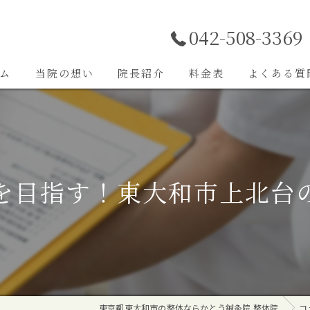
042-508-3369
ム
当院の想い
院長紹介
料金表
よくある質
施術内容
を目指す！東大和市上北台
東京都東大和市の整体ならかとう鍼灸院 整体院
コ