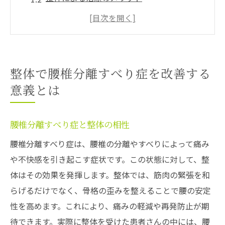
東大和市での整体利用者の声
整体がもたらす心身の変化
継続的な整体施術の重要性
整体による生活の質向上
整体で腰椎分離すべり症を改善する
東京都東大和市上北台の整体院で始める健康へ
意義とは
の第一歩
整体院選びのポイント
腰椎分離すべり症と整体の相性
地域密着型の整体院の魅力
腰椎分離すべり症は、腰椎の分離やすべりによって痛み
施術前のカウンセリングの重要性
や不快感を引き起こす症状です。この状態に対して、整
初めての整体体験の流れ
体はその効果を発揮します。整体では、筋肉の緊張を和
整体院での安心の施術環境
らげるだけでなく、骨格の歪みを整えることで腰の安定
性を高めます。これにより、痛みの軽減や再発防止が期
健康管理のための定期的なケア
待できます。実際に整体を受けた患者さんの中には、腰
腰椎分離すべり症に効く具体的な整体施術法と