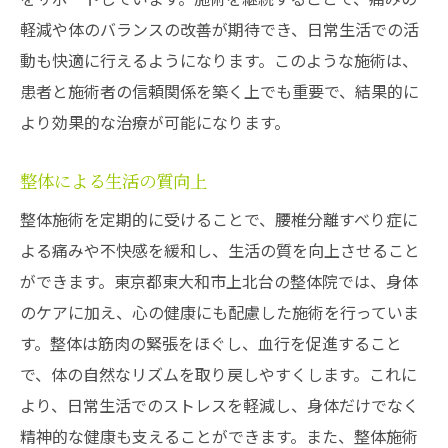
整体で心身ともに健康を取り戻すためのステッ
軽減や体のバランスの改善が期待でき、日常生活での活
プ
動も快適に行えるようになります。このような施術は、
心と体をつなぐ整体の可能性
患者と施術者の信頼関係を築く上でも重要で、結果的に
整体を通じて得られるストレス軽減効果
より効果的な治療が可能になります。
健康な体を作るための日々の習慣
整体におけるリラクゼーションの重要性
整体による生活の質向上
メンタルケアと身体ケアの融合
整体施術を定期的に受けることで、腰椎分離すべり症に
整体で始める新しい生活習慣
よる痛みや不快感を緩和し、生活の質を向上させること
ができます。東京都東大和市上北台の整体院では、身体
のケアに加え、心の健康にも配慮した施術を行っていま
す。整体は筋肉の緊張をほぐし、血行を促進すること
で、体の自然なリズムを取り戻しやすくします。これに
より、日常生活でのストレスを軽減し、身体だけでなく
精神的な健康も支えることができます。また、整体施術