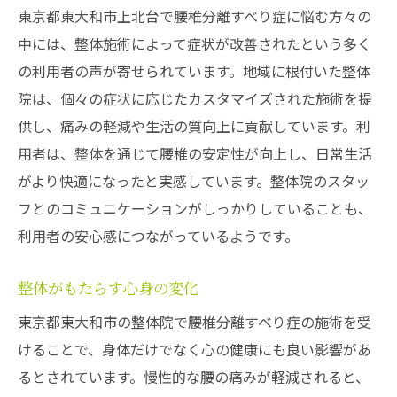
東京都東大和市上北台で腰椎分離すべり症に悩む方々の
ストレスと痛みの相関について
中には、整体施術によって症状が改善されたという多く
施術を効果的にするための生活習慣
の利用者の声が寄せられています。地域に根付いた整体
腰椎分離すべり症患者のための整体施術成功事
院は、個々の症状に応じたカスタマイズされた施術を提
例
供し、痛みの軽減や生活の質向上に貢献しています。利
具体的な改善例の紹介
用者は、整体を通じて腰椎の安定性が向上し、日常生活
施術による効果の実感ポイント
がより快適になったと実感しています。整体院のスタッ
フとのコミュニケーションがしっかりしていることも、
成功事例から学ぶ健康維持法
利用者の安心感につながっているようです。
常連客の声とその後の生活
整体による変化の実例
整体がもたらす心身の変化
施術者の視点から見た改善要素
東京都東大和市の整体院で腰椎分離すべり症の施術を受
腰椎分離すべり症の痛みを整体で緩和する方法
けることで、身体だけでなく心の健康にも良い影響があ
整体がもたらす痛み緩和のメカニズム
るとされています。慢性的な腰の痛みが軽減されると、