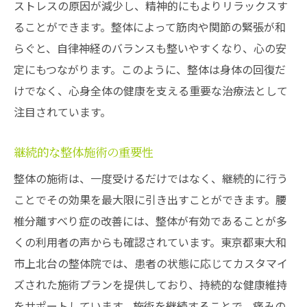
即効性のある施術テクニック
ストレスの原因が減少し、精神的にもよりリラックスす
痛みを軽減するための日常的な工夫
ることができます。整体によって筋肉や関節の緊張が和
らぐと、自律神経のバランスも整いやすくなり、心の安
整体施術後のサポートとアフターフォロー
定にもつながります。このように、整体は身体の回復だ
痛みを和らげるリラクゼーション法
けでなく、心身全体の健康を支える重要な治療法として
セルフマッサージの効果的なやり方
注目されています。
腰椎分離すべり症改善のための整体の役割と効
果
継続的な整体施術の重要性
腰椎分離すべり症に特化した整体の流れ
整体の施術は、一度受けるだけではなく、継続的に行う
整体による体の構造的改善
ことでその効果を最大限に引き出すことができます。腰
継続的な施術による長期的な効果
椎分離すべり症の改善には、整体が有効であることが多
整体を利用したリハビリテーションの効果
くの利用者の声からも確認されています。東京都東大和
患者に合わせたオーダーメイドの施術
市上北台の整体院では、患者の状態に応じてカスタマイ
ズされた施術プランを提供しており、持続的な健康維持
日常の生活で意識すべき要素
をサポートしています。施術を継続することで、痛みの