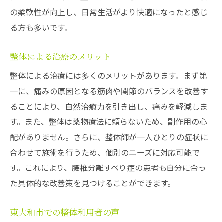
の柔軟性が向上し、日常生活がより快適になったと感じ
は
る方も多いです。
施術に用いる手技の種類
腰椎分離すべり症に特化したアプローチ
整体による治療のメリット
痛みの緩和に役立つテクニック
整体による治療には多くのメリットがあります。まず第
整体による筋肉の調整方法
一に、痛みの原因となる筋肉や関節のバランスを改善す
施術後の効果を高める方法
ることにより、自然治癒力を引き出し、痛みを軽減しま
セルフケアの提案とアドバイス
す。また、整体は薬物療法に頼らないため、副作用の心
整体で慢性的な腰痛を解消するためのアプロー
配がありません。さらに、整体師が一人ひとりの症状に
チ
合わせて施術を行うため、個別のニーズに対応可能で
す。これにより、腰椎分離すべり症の患者も自分に合っ
慢性的な痛みの原因と整体の役割
た具体的な改善策を見つけることができます。
効果的な痛みの管理方法
整体による姿勢改善の影響
東大和市での整体利用者の声
日常生活での予防策