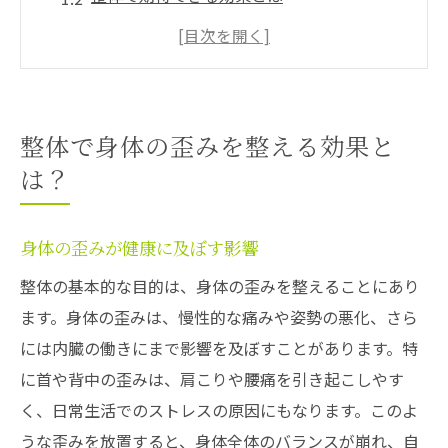
施術後の身体の変化を実感する
健康維持に役立つ整体の役割
整体を受ける頻度とその効果
東大和市上北台で人気の整体施術法
整体で身体の歪みを整える効果と
リラクゼーションで心身をリフレッシュする方
は？
法
日常生活におけるリラクゼーションの重要
身体の歪みが健康に及ぼす影響
性
整体の基本的な目的は、身体の歪みを整えることにあり
リラクゼーション施術の種類と特徴
ます。身体の歪みは、慢性的な痛みや姿勢の悪化、さら
ストレス解消に効果的なテクニック
には内臓の働きにまで影響を及ぼすことがあります。特
リラクゼーションによる精神的健康の向上
に首や背中の歪みは、肩こりや腰痛を引き起こしやす
施術後の効果を最大限に引き出す方法
く、日常生活でのストレスの原因にもなります。このよ
うな歪みを放置すると、身体全体のバランスが崩れ、自
東大和市上北台でおすすめのリラクゼーシ