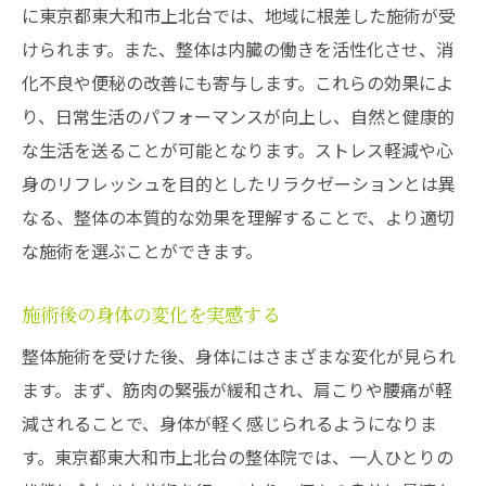
に東京都東大和市上北台では、地域に根差した施術が受
個別カウンセリングの重要性
けられます。また、整体は内臓の働きを活性化させ、消
地域密着型整体院のメリット
化不良や便秘の改善にも寄与します。これらの効果によ
心地よい整体体験で得られる健康のメリット
り、日常生活のパフォーマンスが向上し、自然と健康的
整体がもたらす健康への影響
な生活を送ることが可能となります。ストレス軽減や心
身のリフレッシュを目的としたリラクゼーションとは異
施術後に感じられる身体の軽さ
なる、整体の本質的な効果を理解することで、より適切
慢性的な痛みの軽減と予防
な施術を選ぶことができます。
整体で得られるリラックス効果
免疫力向上をサポートする整体
施術後の身体の変化を実感する
健康維持のための整体活用法
整体施術を受けた後、身体にはさまざまな変化が見られ
リラクゼーションでストレスを軽減する秘訣
ます。まず、筋肉の緊張が緩和され、肩こりや腰痛が軽
ストレス解消に効果的なリラクゼーション
減されることで、身体が軽く感じられるようになりま
法
す。東京都東大和市上北台の整体院では、一人ひとりの