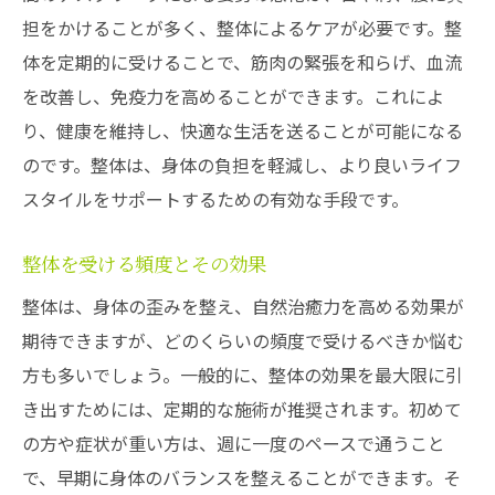
担をかけることが多く、整体によるケアが必要です。整
東大和市上北台のおすすめ整体スポット紹介
体を定期的に受けることで、筋肉の緊張を和らげ、血流
地域で評判の整体院リスト
を改善し、免疫力を高めることができます。これによ
施設ごとの特徴とサービス
り、健康を維持し、快適な生活を送ることが可能になる
訪問者の声から選ぶ信頼の整体スポット
のです。整体は、身体の負担を軽減し、より良いライフ
専門家による施術の違い
スタイルをサポートするための有効な手段です。
お試しプランを活用した選び方
整体を受ける頻度とその効果
施術を受ける前に知っておくべきこと
整体は、身体の歪みを整え、自然治癒力を高める効果が
期待できますが、どのくらいの頻度で受けるべきか悩む
方も多いでしょう。一般的に、整体の効果を最大限に引
き出すためには、定期的な施術が推奨されます。初めて
の方や症状が重い方は、週に一度のペースで通うこと
で、早期に身体のバランスを整えることができます。そ