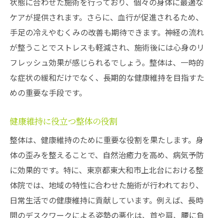
心と体を癒すリラクゼーションテクニック
状態に合わせた施術を行っており、個々の身体に最適な
ケアが提供されます。さらに、血行が促進されるため、
施術中の心地よさを最大限に活かす
手足の冷えやむくみの改善も期待できます。神経の流れ
リラクゼーション施術前後の心掛け
が整うことでストレスも軽減され、施術後には心身のリ
自宅で簡単にできるリラクゼーション方法
フレッシュ効果が感じられるでしょう。整体は、一時的
東大和市上北台で人気のリラクゼーション
な症状の緩和だけでなく、長期的な健康維持を目指すた
施術
めの重要な手段です。
整体とリラクゼーションの組み合わせで相乗効
果を得る
健康維持に役立つ整体の役割
整体とリラクゼーションの相互作用
整体は、健康維持のために重要な役割を果たします。身
組み合わせ施術のメリットと効果
体の歪みを整えることで、自然治癒力を高め、病気予防
最適な施術プランを立てる方法
に効果的です。特に、東京都東大和市上北台における整
より効果を高めるための施術順序
体院では、地域の特性に合わせた施術が行われており、
日常生活での健康維持に貢献しています。例えば、長時
施術後の自己ケア方法
間のデスクワークによる姿勢の悪化は、首や肩、腰に負
健康を維持するための組み合わせ施術