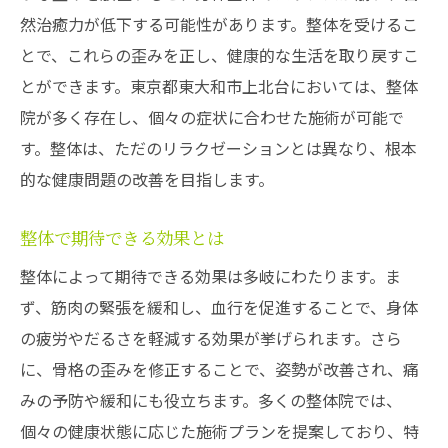
然治癒力が低下する可能性があります。整体を受けるこ
ョン施設
とで、これらの歪みを正し、健康的な生活を取り戻すこ
整体とリラクゼーションの施術目的の違い
とができます。東京都東大和市上北台においては、整体
整体とリラクゼーションの基本的な目的
院が多く存在し、個々の症状に合わせた施術が可能で
身体の治癒とリフレッシュの境界線
す。整体は、ただのリラクゼーションとは異なり、根本
それぞれの施術が持つ利点と選び方
的な健康問題の改善を目指します。
施術選択の基準と目的
整体とリラクゼーションの併用の利点
整体で期待できる効果とは
自分に合った施術を見つけよう
整体によって期待できる効果は多岐にわたります。ま
東大和市上北台での整体選びのポイント
ず、筋肉の緊張を緩和し、血行を促進することで、身体
の疲労やだるさを軽減する効果が挙げられます。さら
整体院選びで重要なポイント
に、骨格の歪みを修正することで、姿勢が改善され、痛
東大和市上北台の整体院の特徴
みの予防や緩和にも役立ちます。多くの整体院では、
口コミと評判を活用した選び方
個々の健康状態に応じた施術プランを提案しており、特
初めての整体体験での注意点