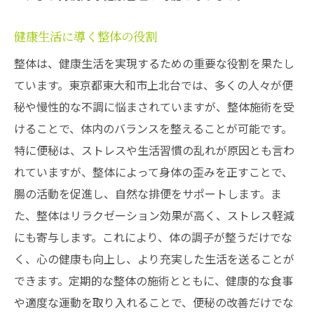
健康生活に導く整体の役割
整体は、健康生活を実現するための重要な役割を果たし
ています。東京都東大和市上北台では、多くの人々が便
秘や慢性的な不調に悩まされていますが、整体施術を受
けることで、体内のバランスを整えることが可能です。
特に便秘は、ストレスや生活習慣の乱れが原因とも言わ
れていますが、整体によって身体の歪みを正すことで、
腸の活動を促進し、自然な排便をサポートします。ま
た、整体はリラクゼーション効果が高く、ストレス軽減
にも寄与します。これにより、体の調子が整うだけでな
く、心の健康も向上し、より充実した生活を送ることが
できます。定期的な整体の施術とともに、健康的な食事
や適度な運動を取り入れることで、便秘の改善だけでな