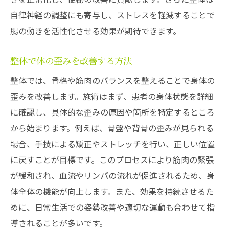
ストレス軽減と便秘の改善東大和市上北台の整
自律神経の調整にも寄与し、ストレスを軽減することで
体がサポート
腸の動きを活性化させる効果が期待できます。
ストレスと便秘の深い関係
整体でストレスを軽減する方法
整体で体の歪みを改善する方法
ストレス解消に役立つ整体の施術
整体では、骨格や筋肉のバランスを整えることで身体の
便秘改善のためのストレス管理法
歪みを改善します。施術はまず、患者の身体状態を詳細
整体による心身のリラクゼーション
に確認し、具体的な歪みの原因や箇所を特定するところ
日常生活でのストレス軽減テクニック
から始まります。例えば、骨盤や背骨の歪みが見られる
リラクゼーション効果で便秘解消整体の驚くべ
場合、手技による矯正やストレッチを行い、正しい位置
き力とは
に戻すことが目標です。このプロセスにより筋肉の緊張
が緩和され、血流やリンパの流れが促進されるため、身
リラクゼーションが便秘に効く理由
体全体の機能が向上します。また、効果を持続させるた
整体によるリラクゼーションの提供法
めに、日常生活での姿勢改善や適切な運動も合わせて指
リラクゼーション効果を高める整体の技術
導されることが多いです。