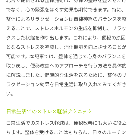
北台で提供される整体施術は、身体の歪みを整えるだけ
でなく、心の緊張をほぐす効果も期待できます。特に、
整体によるリラクゼーションは自律神経のバランスを整
えることで、ストレスホルモンの生成を抑制し、リラッ
クスした状態を作り出します。これにより、便秘の原因
となるストレスを軽減し、消化機能を向上させることが
可能です。本記事では、整体を通じて心身のバランスを
取り戻し、便秘改善へのアプローチを行う方法を具体的
に解説しました。健康的な生活を送るために、整体のリ
ラクゼーション効果を日常生活に取り入れてみてくださ
い。
日常生活でのストレス軽減テクニック
日常生活でのストレス軽減は、便秘改善にも大いに役立
ちます。整体を受けることはもちろん、日々のルーチン