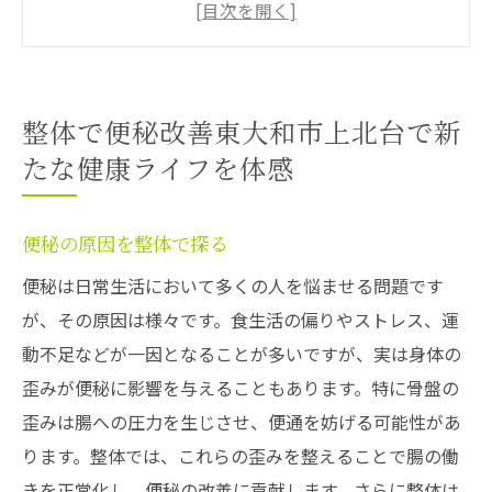
整体で体の歪みを改善する方法
便秘改善に必要な整体のステップ
東大和市上北台の整体院の選び方
日常生活に取り入れる整体の効果
整体で便秘改善東大和市上北台で新
整体施術後の変化を実感する
たな健康ライフを体感
便秘と整体の関係東大和市上北台の施術で健康
を取り戻す
便秘の原因を整体で探る
整体と便秘改善のメカニズム
便秘は日常生活において多くの人を悩ませる問題です
東大和市上北台での整体施術例
が、その原因は様々です。食生活の偏りやストレス、運
便秘改善を促す整体のポイント
動不足などが一因となることが多いですが、実は身体の
整体施術がもたらす健康への影響
歪みが便秘に影響を与えることもあります。特に骨盤の
整体施術後の便秘改善事例
歪みは腸への圧力を生じさせ、便通を妨げる可能性があ
ります。整体では、これらの歪みを整えることで腸の働
整体と便秘の関係性を深掘り
きを正常化し、便秘の改善に貢献します。さらに整体は