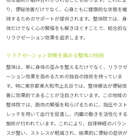
り、便秘改善だけでなく、心身ともに健康的な状態を維
持するためのサポートが提供されます。整体院では、身
体だけでなく心の緊張をも解きほぐすことで、総合的な
リラクゼーション効果を追求します。
リラクゼーション効果を高める整体の技術
整体は、単に身体の歪みを整えるだけでなく、リラクゼ
ーション効果を高めるための独自の技術を持っていま
す。特に東京都東大和市上北台では、整体療法が便秘改
善に効果的であることが注目されています。この地域の
整体院では、筋肉の緊張を和らげるために、指圧やスト
レッチを用いて血行を促進し、内臓の動きを活性化する
施術が行われています。これにより、自律神経のバラン
スが整い、ストレスが軽減され、結果的に便秘の症状が