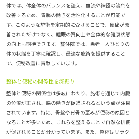
体では、体全体のバランスを整え、血流や神経の流れを
改善するため、胃腸の働きを活性化することが可能で
す。このような施術を定期的に受けることで、便秘が改
善されただけでなく、睡眠の質向上や全体的な健康状態
の向上も期待できます。整体院では、患者一人ひとりの
体の状態を丁寧に確認し、最適な施術を提供すること
で、便秘改善に貢献しています。
整体と便秘の関係性を深掘り
整体と便秘の関係性は多岐にわたり、施術を通じて内臓
の位置が正され、腸の働きが促進されるという点が注目
されています。特に、骨盤や背骨の歪みが便秘の原因と
なることが多いため、これらを整えることで自然な排便
が促されることが分かっています。また、整体はリラク