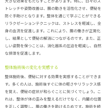
大きな効果をもたらすことがあります。特に、日々のス
整体を活用した健康改善の実践法
トレッチや姿勢改善は、腸の動きを活性化させ、便秘を
防ぐ手助けとなります。整体を通じて学ぶことができる
ストレスフリーな生活を目指す整体の役割
リラクゼーションテクニックは、ストレスを軽減し、全
便秘対策に整体が有効東大和市上北台での成功
身の血流を促進します。これにより、腸の働きが正常化
事例に注目
し、結果として便秘の解消につながるのです。また、正
便秘改善に挑む整体の効果とは
しい姿勢を保つことは、消化器系の圧迫を軽減し、自然
東大和市上北台での成功事例
な排泄を促進します。
整体施術がもたらす便秘改善の実績
整体を用いた便秘対策の成功法
整体施術後の変化を実感する
便秘対策における整体の有効性を検証
整体施術後、便秘に対する効果を実感することができま
整体施術の成功事例から学ぶ便秘改善
す。多くの人は、施術後すぐに体の軽さやリラックス感
を覚え、便秘の症状が和らぐことに気づくでしょう。こ
れは、整体が体の歪みを整えるだけでなく、内臓の位置
を正しく調整し、腸の働きを助けるためです。施術を続