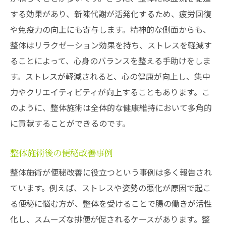
する効果があり、新陳代謝が活発化するため、疲労回復
や免疫力の向上にも寄与します。精神的な側面からも、
整体はリラクゼーション効果を持ち、ストレスを軽減す
ることによって、心身のバランスを整える手助けをしま
す。ストレスが軽減されると、心の健康が向上し、集中
力やクリエイティビティが向上することもあります。こ
のように、整体施術は全体的な健康維持において多角的
に貢献することができるのです。
整体施術後の便秘改善事例
整体施術が便秘改善に役立つという事例は多く報告され
ています。例えば、ストレスや姿勢の悪化が原因で起こ
る便秘に悩む方が、整体を受けることで腸の働きが活性
化し、スムーズな排便が促されるケースがあります。整