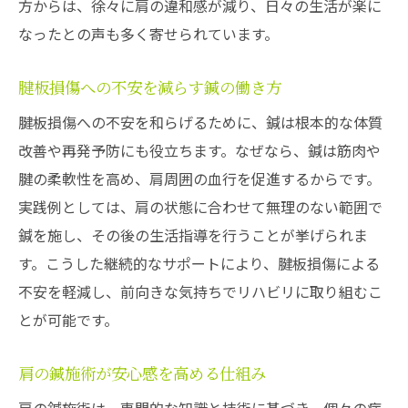
腱板損傷の再発防止に鍼ができること
方からは、徐々に肩の違和感が減り、日々の生活が楽に
なったとの声も多く寄せられています。
鍼が肩の根本ケアに貢献する理由とは
腱板損傷改善に向けた鍼の実践方法
腱板損傷への不安を減らす鍼の働き方
鍼で根本ケアを目指す際の注意点
腱板損傷への不安を和らげるために、鍼は根本的な体質
鍼を通じた肩ケアの実際と体験談
改善や再発予防にも役立ちます。なぜなら、鍼は筋肉や
肩の腱板損傷に対する鍼の体験談紹介
腱の柔軟性を高め、肩周囲の血行を促進するからです。
鍼施術で肩ケアを実感した具体例とは
実践例としては、肩の状態に合わせて無理のない範囲で
腱板損傷を乗り越えた鍼経験者の声
鍼を施し、その後の生活指導を行うことが挙げられま
鍼による肩ケアの実際とその変化について
す。こうした継続的なサポートにより、腱板損傷による
腱板損傷ケアで鍼を選んだ利用者の感想
不安を軽減し、前向きな気持ちでリハビリに取り組むこ
とが可能です。
鍼施術で得られる肩の変化と体験の共有
腱板損傷改善を支える鍼の専門知識
肩の鍼施術が安心感を高める仕組み
腱板損傷改善に役立つ鍼の専門的技術