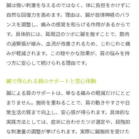
鍼は強い刺激を与えるのではなく、体に負担をかけずに
鍼で目指す日常生活の快適な肩ケア
自然な回復力を高めます。理由は、鍼が自律神経のバラ
腱板損傷の痛みに鍼が有効な理由を紹介
ンスを調整し、痛みの感覚を和らげる作用があるからで
肩の違和感には鍼が有効な理由とは
す。具体的には、肩周辺のツボに鍼を施すことで、筋肉
肩の違和感を解消する鍼の効果と根拠
の過緊張が緩み、血流が改善されるため、じわじわと痛
みが軽減されます。この穏やかな効果が、肩の悩みを持
腱板損傷による違和感と鍼の関係性
つ方に安心して続けられる理由です。
鍼が肩の不快感に効くメカニズムを解説
肩の違和感緩和に鍼を選ぶメリット
鍼で得られる肩のサポートと安心体験
腱板損傷の違和感改善に役立つ鍼の工夫
鍼による肩のサポートは、単なる痛みの軽減だけにとど
鍼で肩の不調を軽減できるポイント
まりません。施術を重ねることで、肩の動きやすさや日
鍼で目指す腱板損傷の根本ケア術
常生活の質まで向上し、安心感が得られます。具体的な
鍼による腱板損傷の根本ケアの考え方
実践方法としては、症状に合わせたツボ選定や、段階的
肩の根本改善を目指す鍼の活用術
な刺激量の調整が挙げられます。実際に鍼施術を受けた