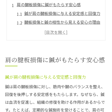
肩の腱板損傷に鍼がもたらす安心感
鍼が肩の腱板損傷に与える安定感と回復力
腱板損傷と鍼の相性から見える安心の理由
肩の悩みを和らげる鍼の穏やかな効果とは
鍼で得られる肩のサポートと安心体験
腱板損傷への不安を減らす鍼の働き方
肩の鍼施術が安心感を高める仕組み
肩の腱板損傷に鍼がもたらす安心感
東京都東大和市上北台発の鍼最新ケア法
鍼による肩の最新ケア法のポイント解説
鍼が肩の腱板損傷に与える安定感と回復力
腱板損傷に対応する鍼の新しいアプローチ
鍼は肩の腱板損傷に対し、筋肉や腱のバランスを整え、
鍼と肩ケアの進化が導く改善の可能性
回復を後押しする安定感をもたらします。なぜなら、鍼
最新の鍼技術が肩の悩みに応える理由
は血流を促進し、組織の修復を助ける作用があるからで
腱板損傷ケアにおける鍼の革新性とは
す。たとえば、定期的な鍼施術を受けることで、肩の可