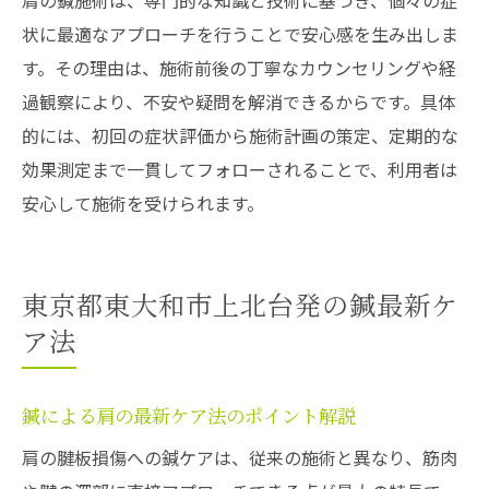
肩の鍼施術は、専門的な知識と技術に基づき、個々の症
肩の鍼施術に必要な専門知識を解説
状に最適なアプローチを行うことで安心感を生み出しま
鍼と腱板損傷の関係を深く理解する
す。その理由は、施術前後の丁寧なカウンセリングや経
腱板損傷ケアで重要な鍼の知識とは
過観察により、不安や疑問を解消できるからです。具体
鍼の専門性が肩の回復を支える理由
的には、初回の症状評価から施術計画の策定、定期的な
腱板損傷改善に欠かせない鍼の知恵
効果測定まで一貫してフォローされることで、利用者は
安心して施術を受けられます。
東京都東大和市上北台発の鍼最新ケ
ア法
鍼による肩の最新ケア法のポイント解説
肩の腱板損傷への鍼ケアは、従来の施術と異なり、筋肉