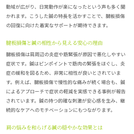
動域が広がり、日常動作が楽になったという声も多く聞
鍼の新ケア法で肩の負担を軽減する方法
かれます。こうした鍼の特長を活かすことで、腱板損傷
腱板損傷を鍼で和らげる新たな選択肢
の回復に向けた着実なサポートが期待できます。
肩の腱板損傷を鍼で穏やかに緩和する発想
鍼がもたらす腱板損傷の新しい対処法とは
腱板損傷と鍼の相性から見える安心の理由
肩の新たな選択肢として注目される鍼
腱板損傷は肩周辺の炎症や筋緊張が原因で悪化しやすい
鍼で広がる腱板損傷ケアの可能性
症状です。鍼はピンポイントで筋肉の緊張をほぐし、炎
腱板損傷改善へ鍼で踏み出す安心の一歩
症の緩和を図るため、非常に相性が良いとされていま
鍼が肩の新選択肢になる理由を徹底解説
す。例えば、腱板損傷で慢性的な痛みが続く場合も、鍼
によるアプローチで症状の軽減を実感できる事例が報告
鍼による肩の痛み緩和実感への近道
されています。鍼の持つ的確な刺激が安心感を生み、継
鍼で感じる肩の痛み軽減と早期回復の秘訣
続的なケアへのモチベーションにもつながります。
腱板損傷と鍼の組み合わせで得られる効果
鍼施術が肩の痛みを和らげる実感とは
肩の悩みを和らげる鍼の穏やかな効果とは
肩の痛み緩和を叶える鍼の具体的方法