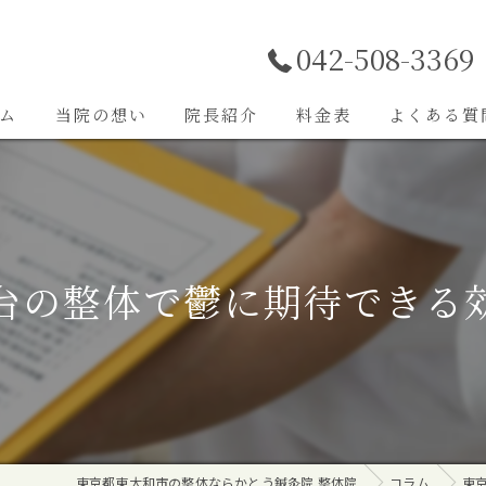
042-508-3369
ム
当院の想い
院長紹介
料金表
よくある質
施術内容
台の整体で鬱に期待できる
東京都東大和市の整体ならかとう鍼灸院 整体院
コラム
東