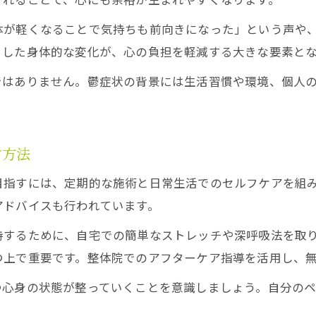
体が軽くなることで気持ちも前向きになった」という声や
うした身体的な変化が、心の負担を軽減する大きな要素とな
ではありません。鬱症状の背景には生活習慣や環境、個人
す方法
目指すには、定期的な施術と日常生活でのセルフケアを組
アドバイスも行われています。
持するために、自宅での簡単なストレッチや深呼吸法を取
つ上で重要です。整体院でのアフターケア指導を活用し、
つ心身の状態が整っていくことを意識しましょう。自分の