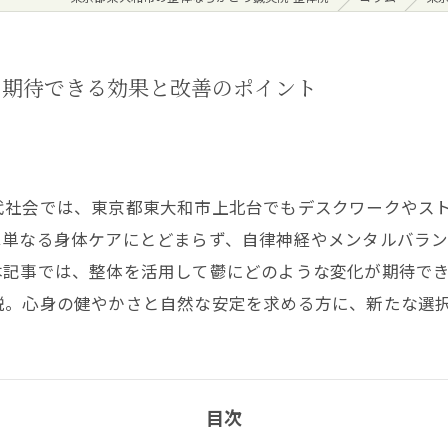
に期待できる効果と改善のポイント
代社会では、東京都東大和市上北台でもデスクワークやス
は単なる身体ケアにとどまらず、自律神経やメンタルバラ
本記事では、整体を活用して鬱にどのような変化が期待で
説。心身の健やかさと自然な安定を求める方に、新たな選
目次