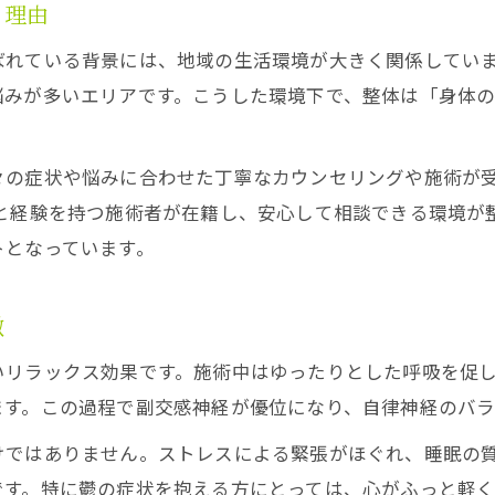
る理由
ばれている背景には、地域の生活環境が大きく関係してい
悩みが多いエリアです。こうした環境下で、整体は「身体
々の症状や悩みに合わせた丁寧なカウンセリングや施術が
識と経験を持つ施術者が在籍し、安心して相談できる環境が
トとなっています。
徴
いリラックス効果です。施術中はゆったりとした呼吸を促
ます。この過程で副交感神経が優位になり、自律神経のバラ
けではありません。ストレスによる緊張がほぐれ、睡眠の
です。特に鬱の症状を抱える方にとっては、心がふっと軽