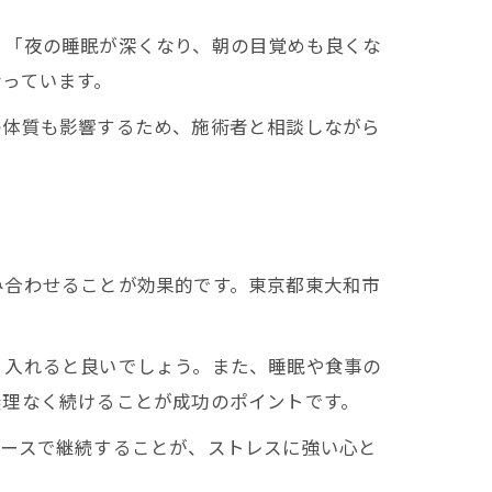
、「夜の睡眠が深くなり、朝の目覚めも良くな
っています。
の体質も影響するため、施術者と相談しながら
み合わせることが効果的です。東京都東大和市
り入れると良いでしょう。また、睡眠や食事の
無理なく続けることが成功のポイントです。
ペースで継続することが、ストレスに強い心と