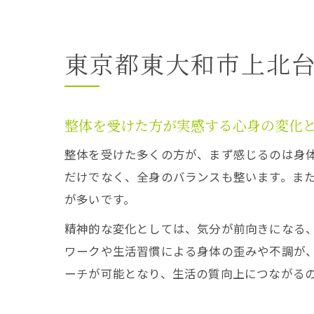
東京都東大和市上北
整体を受けた方が実感する心身の変化
整体を受けた多くの方が、まず感じるのは身
だけでなく、全身のバランスも整います。ま
が多いです。
精神的な変化としては、気分が前向きになる
ワークや生活習慣による身体の歪みや不調が
ーチが可能となり、生活の質向上につながる