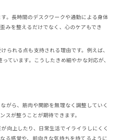
ます。長時間のデスクワークや通勤による身体
の歪みを整えるだけでなく、心のケアもでき
受けられる点も支持される理由です。例えば、
整っています。こうしたきめ細やかな対応が、
しながら、筋肉や関節を無理なく調整していく
ンスが整うことが期待できます。
質が向上したり、日常生活でイライラしにくく
くなる感覚や、前向きな気持ちを持てるように