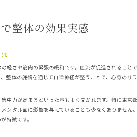
台で整体の効果実感
とは
体の軽さや筋肉の緊張の緩和です。血流が促進されること
た、整体の施術を通じて自律神経が整うことで、心身のリ
、集中力が高まるといった声もよく聞かれます。特に東京
、メンタル面に影響を与えていることも少なくありません
のが特徴です。