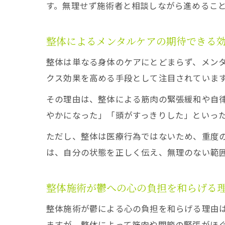
す。無理せず施術者と相談しながら進めるこ
整体によるメンタルケアの期待できる
整体は単なる身体のケアにとどまらず、メン
クス効果を高める手段として注目されていま
その理由は、整体による筋肉の緊張緩和や自
やかになった」「頭がすっきりした」といっ
ただし、整体は医療行為ではないため、重度
は、自分の状態を正しく伝え、無理のない範
整体施術が鬱への心の負担を和らげる
整体施術が鬱による心の負担を和らげる理由
ますが、整体によって筋肉や関節の緊張がほ