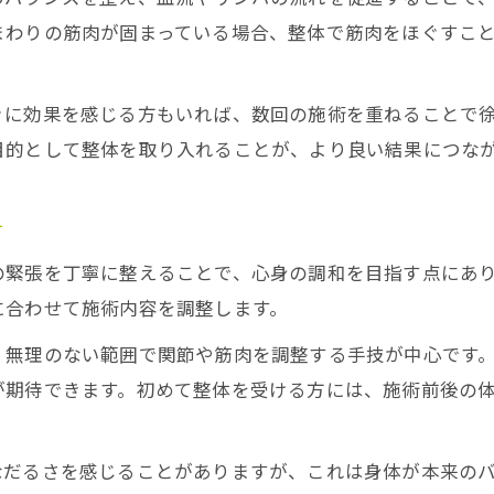
まわりの筋肉が固まっている場合、整体で筋肉をほぐすこ
整体が心と身体のバランス回復を助ける仕組み
整体施術で自律神経の乱れを整える方法
ぐに効果を感じる方もいれば、数回の施術を重ねることで
整体で心身の不調改善を目指すメリット
目的として整体を取り入れることが、より良い結果につな
バランス改善に役立つ整体の具体例を紹介
整体で身体の歪みと鬱症状を同時にケア
チ
鬱に悩む方へ整体で期待される変化
の緊張を丁寧に整えることで、心身の調和を目指す点にあ
整体で鬱症状がどのように和らぐか解説
に合わせて施術内容を調整します。
整体施術による気分の前向きな変化に注目
、無理のない範囲で関節や筋肉を調整する手技が中心です
整体が鬱に与えるリラクゼーション効果
が期待できます。初めて整体を受ける方には、施術前後の
整体体験者の声から読み解く改善ポイント
鬱ケアで整体を活用する際の注意点
なだるさを感じることがありますが、これは身体が本来の
自律神経を整える整体の新しい可能性