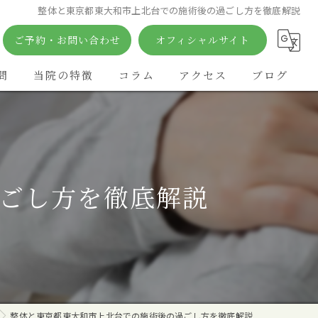
整体と東京都東大和市上北台での施術後の過ごし方を徹底解説
ご予約・お問い合わせ
オフィシャルサイト
問
当院の特徴
コラム
アクセス
ブログ
矯正
痛み
ごし方を徹底解説
鍼灸
姿勢
カイロプラクティック
整体と東京都東大和市上北台での施術後の過ごし方を徹底解説