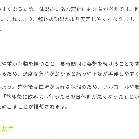
やすくなるため、体温の急激な変化にも注意が必要です。
整体施術後に避けたい激しい運動や入浴
う。これにより、整体の効果がより安定しやすくなります
整体の効果を妨げない生活習慣の工夫
ん。
整体後の食事や水分補給で体調をサポート
整体後の体調変化と正しいセルフチェック
整体後の身体トラブル予防のための注意点
動や重い荷物を持つこと、長時間同じ姿勢を続けることで
施術後の眠気や不調を解消する方法
いるため、過度な負荷がかかると痛みや不調が再発しやす
整体後の眠気やだるさの原因と対処法
しょう。整体後は血流が良好な状態のため、アルコールや
整体施術後の自律神経バランスを整えるコツ
は「施術後に飲み会へ行ったら翌日体調が悪くなった」と
整体後の体調不良が続く場合のセルフケア
に過ごすことが推奨されます。
整体後の不調を和らげる安静とリラックス法
整体施術後の回復を促進する簡単な工夫
重要性
セルフケアが整体効果を長持ちさせる理由