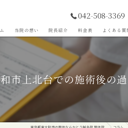
042-508-3369
ム
当院の想い
院長紹介
料金表
よくある質
施術内容
大和市上北台での施術後の過
東京都東大和市の整体ならかとう鍼灸院 整体院
コラム