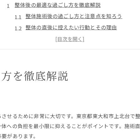
整体後の最適な過ごし方を徹底解説
整体施術後の過ごし方と注意点を知ろう
整体の直後に控えたい行動とその理由
整体効果を引き出す休息と水分補給の重要性
整体後のだるさや眠気の正しい対処法
整体後のセルフケアで体調を安定させる方法
し方を徹底解説
身体が軽くなる整体と日常ケアの秘訣
整体直後に体が軽くなる理由と仕組み
整体で整った身体を維持するセルフケア
う
整体施術後のストレッチで柔軟性をキープ
ちさせるために非常に大切です。東京都東大和市上北台で
整体後の日常ケアで肩こり・腰痛を予防
身体への負担を最小限に抑えることがポイントです。施術
整体後の姿勢改善がもたらす健康効果
必要があります。
整体施術後に気をつけるポイントとは