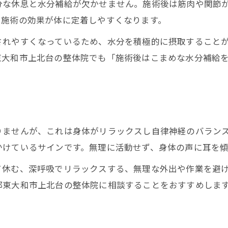
分な休息と水分補給が欠かせません。施術後は筋肉や関節
整体後に欠かせないセルフケアの基本
、施術の効果が体に定着しやすくなります。
整体効果を持続させるストレッチ習慣
れやすくなっているため、水分を積極的に摂取することが
整体後の体調維持に役立つ日常動作の工夫
東大和市上北台の整体院でも「施術後はこまめな水分補給
整体後のセルフケアで再発を予防しよう
。
整体施術後の簡単セルフマッサージのすすめ
運動再開のベストタイミングを見極めよう
整体施術後の運動再開はいつからが安心？
りませんが、これは身体がリラックスし自律神経のバラン
整体後に無理をしない運動の始め方
かけているサインです。無理に活動せず、身体の声に耳を
整体後の体調確認で安全に運動を始める
て休む、深呼吸でリラックスする、無理な外出や作業を避
整体施術後の運動で意識するポイント
都東大和市上北台の整体院に相談することをおすすめしま
整体後の適切な運動が健康維持につながる