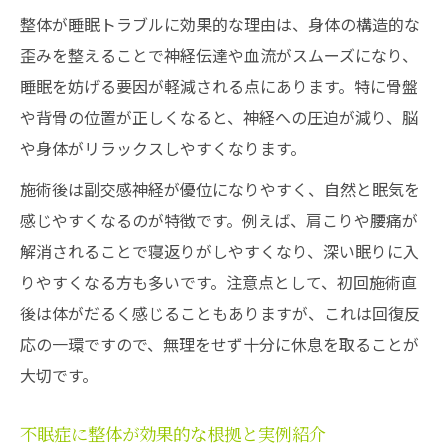
整体が睡眠トラブルに効果的な理由は、身体の構造的な
骨盤矯正で姿勢と眠りを同時にケアする方法
歪みを整えることで神経伝達や血流がスムーズになり、
整体による骨盤矯正が睡眠に与える効果
睡眠を妨げる要因が軽減される点にあります。特に骨盤
姿勢改善と不眠症対策に整体が有効な理由
や背骨の位置が正しくなると、神経への圧迫が減り、脳
骨盤矯正で睡眠の質を上げる整体活用法
や身体がリラックスしやすくなります。
整体施術で姿勢と眠りの両立を目指す方法
施術後は副交感神経が優位になりやすく、自然と眠気を
骨盤矯正と整体の相乗効果で快眠を実現
感じやすくなるのが特徴です。例えば、肩こりや腰痛が
整体と保険の関係や費用面も徹底解説
解消されることで寝返りがしやすくなり、深い眠りに入
整体の費用相場と保険適用のポイント解説
りやすくなる方も多いです。注意点として、初回施術直
整体で保険が使えるケースと注意点まとめ
後は体がだるく感じることもありますが、これは回復反
整体と整骨院の違いと骨盤矯正の選び方
応の一環ですので、無理をせず十分に休息を取ることが
不眠症改善に向けた整体費用の考え方
大切です。
整体施術の費用対効果と選択基準を解説
不眠症に整体が効果的な根拠と実例紹介