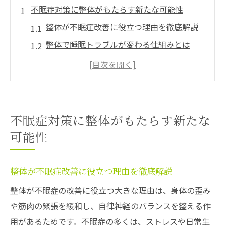
不眠症対策に整体がもたらす新たな可能性
整体が不眠症改善に役立つ理由を徹底解説
整体で睡眠トラブルが変わる仕組みとは
不眠症に整体が効果的な根拠と実例紹介
整体による自律神経バランス調整の重要性
慢性的な不眠に整体が選ばれる背景を探る
自然治癒力を高める整体の活用ポイント
不眠症対策に整体がもたらす新たな
整体で自然治癒力が高まるメカニズムとは
可能性
整体施術が心身の回復力を引き出す方法
不眠症克服に必要な整体の活用ポイント
整体が不眠症改善に役立つ理由を徹底解説
整体で自律神経の乱れを整える効果
整体が不眠症の改善に役立つ大きな理由は、身体の歪み
整体が睡眠の質向上に及ぼす影響を解説
や筋肉の緊張を緩和し、自律神経のバランスを整える作
整体施術後は快眠につながる理由とは
用があるためです。不眠症の多くは、ストレスや日常生