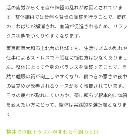
活の疲労からくる自律神経の乱れが原因とされていま
整体後に深い眠りを得やすくなる理由
す。整体施術では骨盤や背骨の調整を行うことで、筋肉
整体施術が睡眠リズムを整える効果を検証
のこわばりが解消され、血流が促進されるため、リラッ
整体後の過ごし方で快眠効果を高める方法
クス状態をつくりやすくなります。
整体と副交感神経の関係に注目した睡眠改
東京都東大和市上北台の地域でも、生活リズムの乱れや
善
仕事によるストレスで不眠症に悩む方は少なくありませ
不眠症対策に整体施術後のケアが重要な理
ん。整体によって全身のバランスを調整することで、自
由
然と睡眠の質が向上しやすくなり、寝つきの悪さや夜中
睡眠トラブル改善には整体選びが肝心
の目覚めが改善されるケースが多く報告されています。
整体院選びが不眠症改善に与える影響
日々の疲れが取れにくい方や、薬に頼らず根本的に体質
信頼できる整体院の選び方とポイント
を変えたい方にとって、整体は実践的な選択肢となりま
整体施術内容が睡眠改善にどう影響するか
す。
整体で睡眠の質を高める院選びの基準
整体で睡眠トラブルが変わる仕組みとは
女性に合った整体院の特徴と選択ポイント