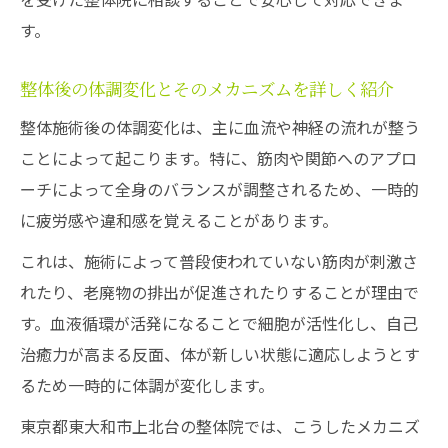
う
す。
整体の好転反応として現れるだるさの特徴
とは
整体後の体調変化とそのメカニズムを詳しく紹介
整体を受けた翌日のだるさのケア方法を解
整体施術後の体調変化は、主に血流や神経の流れが整う
説
ことによって起こります。特に、筋肉や関節へのアプロ
整体後のだるさを軽減する生活習慣のポイ
ーチによって全身のバランスが調整されるため、一時的
ント
に疲労感や違和感を覚えることがあります。
好転反応か揉み返しか見極めのポイントとは
これは、施術によって普段使われていない筋肉が刺激さ
整体の好転反応と揉み返しの違いを正しく
れたり、老廃物の排出が促進されたりすることが理由で
知ろう
す。血液循環が活発になることで細胞が活性化し、自己
整体後の痛みが好転反応か揉み返しか判断
治癒力が高まる反面、体が新しい状態に適応しようとす
する方法
るため一時的に体調が変化します。
整体で現れる好転反応と揉み返しのサイン
東京都東大和市上北台の整体院では、こうしたメカニズ
を解説