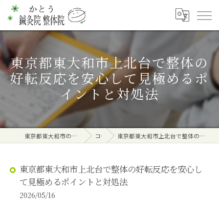
東京都東大和市上北台で整体の
好転反応を安心して見極めるポ
イントと対処法
東京都東大和市の整体ならかとう鍼灸院 整体院
コラム
東京都東大和市上北台で整体の好転反応を安心して見極めるポイントと対処法
東京都東大和市上北台で整体の好転反応を安心し
て見極めるポイントと対処法
2026/05/16