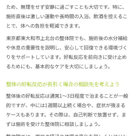
ため、無理をせず安静に過ごすことも大切です。特に、
施術直後は激しい運動や長時間の入浴、飲酒を控えるこ
とで、体への負担を軽減できます。
東京都東大和市上北台の整体院でも、施術後の水分補給
や休息の重要性を説明し、安心して回復できる環境づく
りをサポートしています。好転反応を前向きに受け止め
るためにも、基本的なケアを大切にしましょう。
整体の好転反応が長引く場合の相談先を考えよう
整体後の好転反応は通常1〜3日程度で治まることが一般
的ですが、中には1週間以上続く場合や、症状が強まる
ケースもあります。その際は、自己判断で放置せず、ま
ずは施術を受けた整体院に相談しましょう。