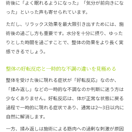
術後に「よく眠れるようになった」「気分が前向きにな
整体後の体調変化に不安を感じた時の行動
った」といった声も寄せられています。
指針
ただし、リラックス効果を最大限引き出すためには、施
骨盤矯正や姿勢改善も整体の効果を体感しよう
術後の過ごし方も重要です。水分を十分に摂り、ゆった
整体で骨盤矯正や姿勢改善が期待できる理
りとした時間を過ごすことで、整体の効果をより長く実
由
感できるでしょう。
整体の骨盤矯正で得られるメリットと注意
点
整体の好転反応と一時的な不調の違いを見極める
整体による姿勢改善と日常生活への影響を
整体を受けた後に現れる症状が「好転反応」なのか、
解説
「揉み返し」などの一時的な不調なのか判断に迷う方は
整体の効果を高めるための継続的なケアの
少なくありません。好転反応は、体が正常な状態に戻る
重要性
過程で一時的に現れる症状であり、通常は2～3日以内に
整体と骨盤矯正の違いを知り理想の体を目
自然に解消します。
指そう
一方、揉み返しは施術による筋肉への過剰な刺激が原因