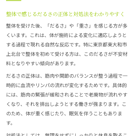
整体で感じるだるさの正体と対処法をわかりやすく
整体を受けた後、「だるさ」や「重さ」を感じる方が多
くいます。これは、体が施術による変化に適応しようと
する過程で現れる自然な反応です。特に東京都東大和市
上北台で整体を初めて受ける方は、このだるさが不安材
料となりやすい傾向があります。
だるさの正体は、筋肉や関節のバランスが整う過程で一
時的に血流やリンパの流れが変化するためです。具体的
には、筋肉の緊張が緩和されることで老廃物が流れやす
くなり、それを排出しようとする働きが強まります。こ
のため、体が重く感じたり、眠気を伴うこともありま
す。
対処法としては、無理をせずにしっかりと休息を取るこ