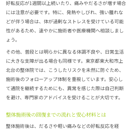
好転反応が1週間以上続いたり、痛みやだるさが増す場合
には注意が必要です。特に、発熱やしびれ、強い腫れな
どが伴う場合は、体が過剰なストレスを受けている可能
性があるため、速やかに施術者や医療機関へ相談しまし
ょう。
その他、普段とは明らかに異なる体調不良や、日常生活
に大きな支障が出る場合も同様です。東京都東大和市上
北台の整体院では、こうしたリスクを未然に防ぐため、
施術後のフォローアップ体制を重視しています。安心し
て通院を継続するためにも、異常を感じた際は自己判断
を避け、専門家のアドバイスを受けることが大切です。
整体施術後の回復までの流れと安心材料とは
整体施術後は、だるさや軽い痛みなどの好転反応を経