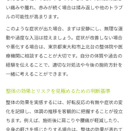
い痛みや腫れ、赤みが続く場合は揉み返しや他のトラブ
ルの可能性が高まります。
このような症状が出た場合、まずは安静にし、無理な運
動や過度な入浴は控えましょう。症状が改善しない場合
や悪化する場合は、東京都東大和市上北台の整体院や医
療機関に相談することが大切です。自分の体質や過去の
経験を伝えることで、適切な対処法や今後の施術方針を
一緒に考えることができます。
整体の効果とリスクを見極めるための判断基準
整体の効果を実感するには、好転反応の有無や症状の変
化を記録し、体調の推移を客観的に把握することが役立
ちます。例えば、施術後に肩こりや腰痛が軽減したり、
全身の軽さを感じたりする場合は、整体の効果が表れて