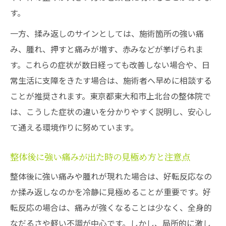
す。
一方、揉み返しのサインとしては、施術箇所の強い痛
み、腫れ、押すと痛みが増す、赤みなどが挙げられま
す。これらの症状が数日経っても改善しない場合や、日
常生活に支障をきたす場合は、施術者へ早めに相談する
ことが推奨されます。東京都東大和市上北台の整体院で
は、こうした症状の違いを分かりやすく説明し、安心し
て通える環境作りに努めています。
整体後に強い痛みが出た時の見極め方と注意点
整体後に強い痛みや腫れが現れた場合は、好転反応なの
か揉み返しなのかを冷静に見極めることが重要です。好
転反応の場合は、痛みが強くなることは少なく、全身的
なだるさや軽い不調が中心です。しかし、局所的に激し