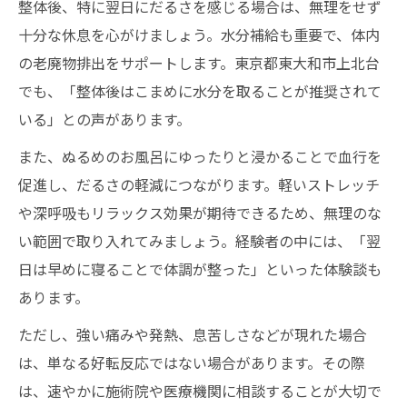
整体後、特に翌日にだるさを感じる場合は、無理をせず
十分な休息を心がけましょう。水分補給も重要で、体内
の老廃物排出をサポートします。東京都東大和市上北台
でも、「整体後はこまめに水分を取ることが推奨されて
いる」との声があります。
また、ぬるめのお風呂にゆったりと浸かることで血行を
促進し、だるさの軽減につながります。軽いストレッチ
や深呼吸もリラックス効果が期待できるため、無理のな
い範囲で取り入れてみましょう。経験者の中には、「翌
日は早めに寝ることで体調が整った」といった体験談も
あります。
ただし、強い痛みや発熱、息苦しさなどが現れた場合
は、単なる好転反応ではない場合があります。その際
は、速やかに施術院や医療機関に相談することが大切で