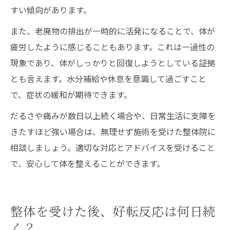
すい傾向があります。
また、老廃物の排出が一時的に活発になることで、体が
疲労したように感じることもあります。これは一過性の
現象であり、体がしっかりと回復しようとしている証拠
とも言えます。水分補給や休息を意識して過ごすこと
で、症状の緩和が期待できます。
だるさや痛みが数日以上続く場合や、日常生活に支障を
きたすほど強い場合は、無理せず施術を受けた整体院に
相談しましょう。適切な対応とアドバイスを受けること
で、安心して体を整えることができます。
整体を受けた後、好転反応は何日続
く？