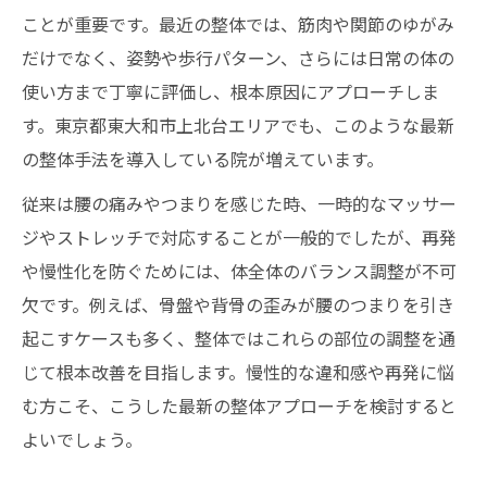
整体と整骨院の保険適用の違い解説
ことが重要です。最近の整体では、筋肉や関節のゆがみ
慢性的な腰不調改善に整体が効く理由
だけでなく、姿勢や歩行パターン、さらには日常の体の
使い方まで丁寧に評価し、根本原因にアプローチしま
整体で慢性的な腰のつまりが緩和する理由
す。東京都東大和市上北台エリアでも、このような最新
腰不調改善に整体が効果的な根拠を解説
の整体手法を導入している院が増えています。
整体の施術と日常ケアで腰を守る方法
従来は腰の痛みやつまりを感じた時、一時的なマッサー
整体院と整骨院の適切な使い分け方
ジやストレッチで対応することが一般的でしたが、再発
腰のトラブルを整体で未然に防ぐコツ
や慢性化を防ぐためには、体全体のバランス調整が不可
腰の悩みなら整体で根本ケアを目指す
欠です。例えば、骨盤や背骨の歪みが腰のつまりを引き
整体で腰の悩みを根本から改善する秘訣
起こすケースも多く、整体ではこれらの部位の調整を通
整体施術の選び方と満足度の高め方
じて根本改善を目指します。慢性的な違和感や再発に悩
整体と整骨院のメリット比較ポイント
む方こそ、こうした最新の整体アプローチを検討すると
整体で反り腰をケアするための注意点
よいでしょう。
整体施術後のセルフケア方法を伝授