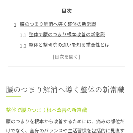
目次
腰のつまり解消へ導く整体の新常識
整体で腰のつまり根本改善の新常識
整体と整骨院の違いを知る重要性とは
腰の違和感に整体が選ばれる理由
腰のつまりを整体でケアする流れ
整体院選びのポイントと注意点
専門視点から見る腰のつまりと整体
腰のつまり解消へ導く整体の新常識
理学療法士が語る整体と腰の関係性
腰のつまりの正しい見極めと整体の役割
整体で腰のつまり根本改善の新常識
整体で姿勢と筋肉のバランスを整える
腰のつまりを根本から改善するためには、痛みの部位だ
整体施術で得られる腰の変化とは
けでなく、全身のバランスや生活習慣を包括的に見直す