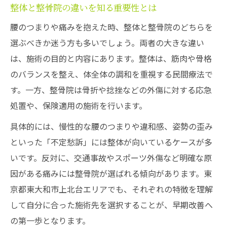
整体と整骨院の違いを知る重要性とは
整体施術で叶う腰の違和感スッキリ法
腰のつまりや痛みを抱えた時、整体と整骨院のどちらを
整体で腰の違和感をスッキリ解消する方法
選ぶべきか迷う方も多いでしょう。両者の大きな違い
整体施術の流れと安心ポイントを解説
は、施術の目的と内容にあります。整体は、筋肉や骨格
腰のつまりに強い整体院の特徴とは
のバランスを整え、体全体の調和を重視する民間療法で
整体で理想の姿勢を取り戻すコツ
す。一方、整骨院は骨折や捻挫などの外傷に対する応急
整体施術前後の服装やマナーをチェック
処置や、保険適用の施術を行います。
整体を活用した腰トラブルの克服方法
具体的には、慢性的な腰のつまりや違和感、姿勢の歪み
整体で腰トラブルを根本から克服する方法
といった「不定愁訴」には整体が向いているケースが多
整体とマッサージの違いを正しく理解
いです。反対に、交通事故やスポーツ外傷など明確な原
整体施術後の経過観察と注意点まとめ
因がある痛みには整骨院が選ばれる傾向があります。東
京都東大和市上北台エリアでも、それぞれの特徴を理解
整体の専門家が教える腰ケアのコツ
して自分に合った施術先を選択することが、早期改善へ
整体で反り腰や違和感を防ぐ生活習慣
の第一歩となります。