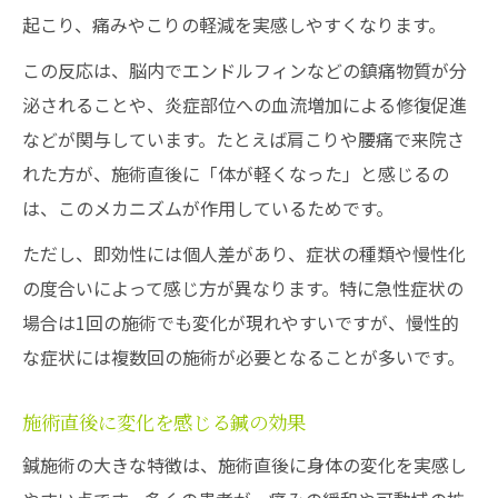
起こり、痛みやこりの軽減を実感しやすくなります。
鍼の即効性と施術頻度の関係性を知る
急性症状におすすめの鍼施術ペース
この反応は、脳内でエンドルフィンなどの鎮痛物質が分
泌されることや、炎症部位への血流増加による修復促進
慢性痛への鍼は週1〜2回が効果的な理由
などが関与しています。たとえば肩こりや腰痛で来院さ
症状別に異なる鍼の通院回数の目安
れた方が、施術直後に「体が軽くなった」と感じるの
効果を高めるための鍼施術頻度の選び方
は、このメカニズムが作用しているためです。
東大和市上北台で体験する鍼の効果
ただし、即効性には個人差があり、症状の種類や慢性化
鍼施術で実感できる即効性の体験例
の度合いによって感じ方が異なります。特に急性症状の
上北台の鍼で痛み改善を目指す流れ
場合は1回の施術でも変化が現れやすいですが、慢性的
鍼治療による日常生活への影響と回復
な症状には複数回の施術が必要となることが多いです。
鍼の効果を持続させる日常ケアの方法
実際に多い鍼施術の変化や口コミ傾向
施術直後に変化を感じる鍼の効果
短期間で楽になるための鍼活用法
鍼施術の大きな特徴は、施術直後に身体の変化を実感し
鍼の即効性を引き出す受け方の工夫