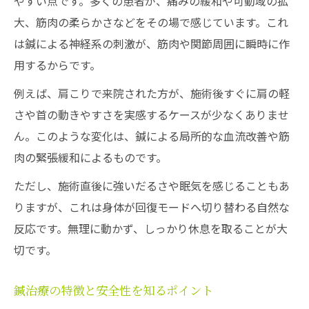
やすい点です。多くの患者が、痛みの緩和や可動域の拡
大、筋肉の柔らかさなどをその場で感じています。これ
短期間で変化を実感する鍼の活用術
は鍼による神経系の刺激が、筋肉や関節周囲に瞬時に作
効果が早く出る鍼の施術タイミングとは
用するからです。
自己管理と鍼施術の最適な組み合わせ
例えば、肩こりで来院された方が、施術後すぐに肩の軽
施術後の過ごし方で鍼の効果を最大化
さや首の動きやすさを実感するケースが少なくありませ
信頼できる鍼選びのヒントも紹介
ん。このような変化は、鍼による局所的な血流改善や筋
鍼選びで重視すべき信頼性と専門性
肉の緊張緩和によるものです。
柔道整復師と鍼灸師の違いと選び方
ただし、施術直後に強いだるさや眠気を感じることもあ
安心できる鍼施術者を見極める方法
りますが、これは身体が回復モードへ切り替わる自然な
料金や施術方針で選ぶ鍼のポイント
反応です。無理に動かず、しっかり休息を取ることが大
無理な通院強要を避ける鍼院の探し方
切です。
鍼治療の特徴と安全性を知るポイント