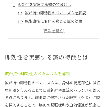
即効性を実感する鍼の特徴とは
鍼が持つ即効性のメカニズムを解説
施術直後に変化を感じる鍼の効果
鍼治療の特徴と安全性を知るポイント
鍼の即効性と慢性症状への対応力
即効性を支える鍼の施術方法の工夫
急な痛みに鍼が効く理由を探る
即効性を実感する鍼の特徴とは
鍼が急性痛に即効性を発揮する理由
痛みの種類ごとに異なる鍼の反応とは
鍼が持つ即効性のメカニズムを解説
ぎっくり腰や寝違えに鍼が選ばれる背景
鍼が持つ即効性のメカニズムは、身体の特定部位に微細
鍼施術で痛みが緩和される仕組みを解説
な刺激を与えることで自律神経や血流のバランスを整え
急性症状に効果的な鍼の打ち方と工夫
る点にあります。施術時に選定された経穴（ツボ）に鍼
症状別・鍼施術の適切な頻度解説
を挿入することで、筋肉の緊張緩和や血流促進が即座に