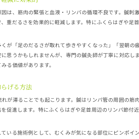
在宅ワークの足のだるさを鍼でリセットする方法
原因は、筋肉の緊張と血液・リンパの循環不良です。鍼刺
鍼で冷えとむくみを同時にケアするアプローチ
で、重だるさを効果的に軽減します。特にふくらはぎや足
自宅仕事のむくみ対策に鍼灸が選ばれる理由
足の疲労が蓄積した時こそ鍼灸の力を活用
多くが「足のだるさが取れて歩きやすくなった」「翌朝の
鍼による深部刺激で足の軽さを実感しよう
安に思うかもしれませんが、専門の鍼灸師が丁寧に対応し
働く女性が選ぶ足むくみ解消法に鍼が人気
てみる価値があります。
働く女性が鍼を選ぶ理由と足むくみへの効果
鍼灸院の口コミで広がる足むくみ解消体験談
和らげる方法
仕事帰りにも通いやすい鍼灸施術が支持される理由
流れが滞ることでも起こります。鍼はリンパ管の周囲の筋
鍼で叶える美脚とむくみ予防の新習慣
出を促進します。特にふくらはぎや足首周辺のリンパ節付
忙しい毎日に取り入れる鍼のむくみケア法
れている施術例として、むくみが気になる部位にピンポイ