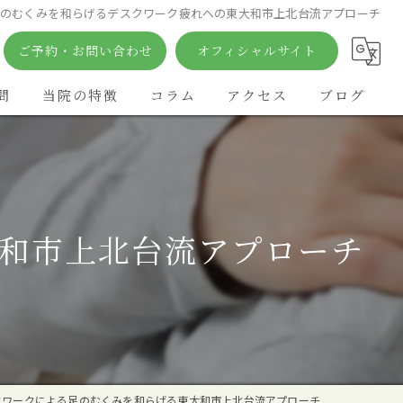
のむくみを和らげるデスクワーク疲れへの東大和市上北台流アプローチ
ご予約・お問い合わせ
オフィシャルサイト
問
当院の特徴
コラム
アクセス
ブログ
矯正
痛み
和市上北台流アプローチ
鍼灸
姿勢
カイロプラクティック
クワークによる足のむくみを和らげる東大和市上北台流アプローチ