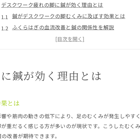
デスクワーク疲れの脚に鍼が効く理由とは
鍼がデスクワークの脚むくみに及ぼす効果とは
ふくらはぎの血流改善と鍼の関係性を解説
鍼刺激がデスクワーク後の足の重だるさ軽減に効果
鍼によるリンパ流促進で足のむくみを和らげる方法
深層筋への鍼アプローチで脚の疲労を緩和
脚に鍼が効く理由とは
足のむくみ対策に東大和市上北台で鍼を試す
東大和市で鍼を使い足のむくみを根本改善
デスクワークによる足のむくみに鍼施術が選ばれる
効果とは
鍼灸接骨院でのむくみケアとその持続効果を解説
影響や筋肉の動きの低下により、足のむくみが発生しやす
足のだるさ対策に東大和市の鍼治療が注目される理
脚が重だるく感じる方が多いのが現状です。こうしたむく
口コミで高評価の鍼施術でむくみを解消
環の改善が期待できます。
鍼灸を活用した足の悩みケアの新常識