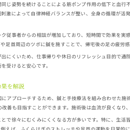
間同じ姿勢を続けることによる筋ポンプ作用の低下と血行
鍼刺激によって自律神経バランスが整い、全身の循環が活
ーク従事者からの相談が増加しており、短時間で効果を実
ぎや足首周辺のツボに鍼を施すことで、帰宅後の足の疲労
が出にくいため、仕事帰りや休日のリフレッシュ目的で通
術を受けると安心です。
効果を解説
因にアプローチするため、鍼と手技療法を組み合わせた施
の改善も目指すことができます。施術後は血流が良くなり
ことで徐々にむくみにくくなる方が多いです。特に、生活
。例えば、ふくらはぎのストレッチや足首の運動を日常的