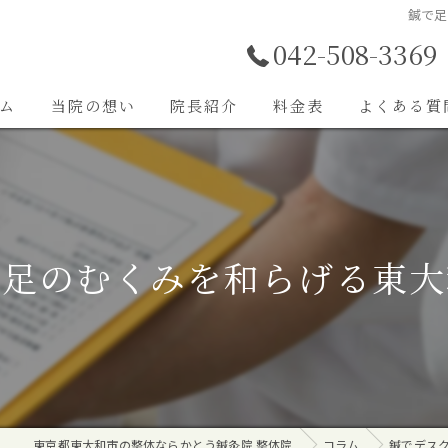
鍼で足
042-508-3369
ム
当院の想い
院長紹介
料金表
よくある質
施術内容
る足のむくみを和らげる東大
東京都東大和市の整体ならかとう鍼灸院 整体院
コラム
鍼でデス