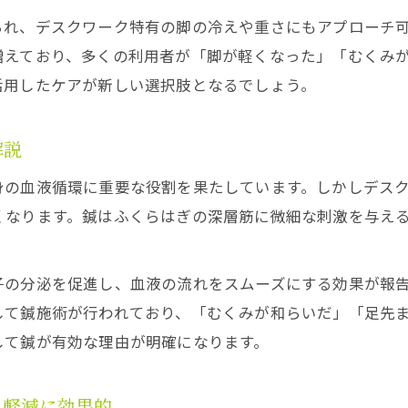
られ、デスクワーク特有の脚の冷えや重さにもアプローチ
鍼灸でむくみをとることはできるのか最新情報
増えており、多くの利用者が「脚が軽くなった」「むくみ
足のむくみに強い鍼灸院選びのポイント
活用したケアが新しい選択肢となるでしょう。
鍼灸のリンパ促進メカニズムと足の軽さ実感法
デスクワーク疲労の蓄積に鍼灸が有効な理由
解説
深部筋肉にアプローチする鍼灸の新常識とは
身の血液循環に重要な役割を果たしています。しかしデス
むくみ改善を目指すなら鍼の可能性に注目
くなります。鍼はふくらはぎの深層筋に微細な刺激を与え
むくみ改善には鍼のアプローチが効果的
鍼を活用した足のむくみ根本ケアのポイント
子の分泌を促進し、血液の流れをスムーズにする効果が報
鍼灸施術で血行促進しむくみを改善する方法
して鍼施術が行われており、「むくみが和らいだ」「足先
足の重だるさに鍼が選ばれる理由を解説
して鍼が有効な理由が明確になります。
むくみ対策で人気の鍼灸治療の魅力とは
在宅ワークでたまる足の重だるさを鍼ですっきり
さ軽減に効果的