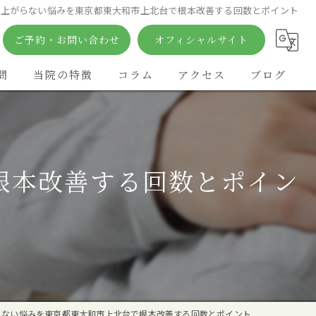
が上がらない悩みを東京都東大和市上北台で根本改善する回数とポイント
ご予約・お問い合わせ
オフィシャルサイト
問
当院の特徴
コラム
アクセス
ブログ
矯正
痛み
根本改善する回数とポイン
鍼灸
姿勢
カイロプラクティック
らない悩みを東京都東大和市上北台で根本改善する回数とポイント