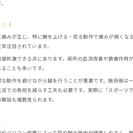
す。
鍼と整体の作用の違いを分かりやすく解説
鍼治療が筋肉や神経に強い理由とは
イント
整体では届かない深部へ働く鍼の効果
に痛みが生じ、特に腕を上げる・捻る動作で痛みが強くな
姿勢改善と鍼の関係性について考える
近年注目されています。
鍼と整体の併用は症状ごとに有効性が異なる
直接刺激できる点にあります。局所の血流改善や鎮痛作用
効果実感までに必要な鍼の回数を徹底解説
れることも多いです。
鍼は何回で効果を感じやすいのか徹底解説
理な動作を避けながら鍼を行うことが重要です。施術後は
症状別に異なる鍼治療の回数と目安とは
生活での負担を減らす工夫も必要です。実際に「スポーツ
鍼の回数や頻度はどのように決めるべきか
体験談も複数見られます。
継続的な鍼施術で期待できる変化について
腕が上がるまでの施術プランの立て方
景
勢やパソコン作業によって肩や腕の筋肉が硬直しやすく、