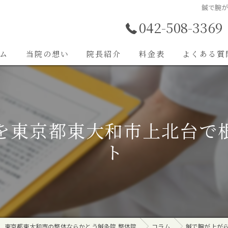
鍼で腕
042-508-3369
ム
当院の想い
院長紹介
料金表
よくある質
施術内容
を東京都東大和市上北台で
ト
東京都東大和市の整体ならかとう鍼灸院 整体院
コラム
鍼で腕が上が