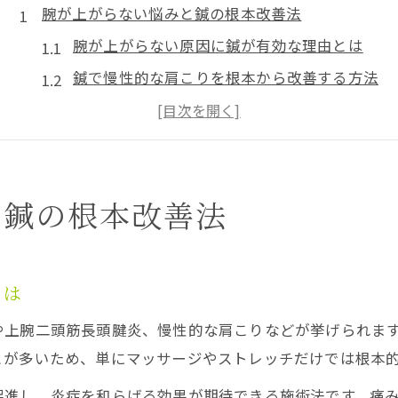
腕が上がらない悩みと鍼の根本改善法
腕が上がらない原因に鍼が有効な理由とは
鍼で慢性的な肩こりを根本から改善する方法
上腕二頭筋長頭腱炎に鍼が選ばれるポイント
デスクワーク女性に鍼がおすすめな背景
鍼施術で変化を感じるまでの道筋を解説
と鍼の根本改善法
鍼で腕の可動域回復を目指す施術戦略
鍼による可動域拡大のメカニズムを解説
腕の動き改善に鍼を使う施術のポイント
とは
鍼施術の流れと施術前後の注意点について
や上腕二頭筋長頭腱炎、慢性的な肩こりなどが挙げられま
症状に合わせた鍼のアプローチ方法とは
とが多いため、単にマッサージやストレッチだけでは根本
患者ごとに異なる鍼の施術プランの立て方
促進し、炎症を和らげる効果が期待できる施術法です。痛
肩こりと上腕二頭筋長頭腱炎に鍼が効く理由