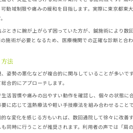
、可動域制限や痛みの緩和を目指します。実際に東京都東
肩こりに鍼が効く医学的な根拠を解説
す。
上腕二頭筋長頭腱炎に鍼が適応する理由
結ぶときに腕が上がらず困っていた方が、鍼施術により数
鍼で筋緊張を緩和し痛みを和らげる仕組み
回の施術が必要となるため、医療機関での正確な診断と合
自律神経の調整に鍼施術が有効な理由
鍼が血流改善に与える影響とその重要性
る方法
鍼施術後に出る体調変化と正しい対処法
良、姿勢の悪化などが複合的に関与していることが多いで
鍼施術後のだるさや微熱の正体を解説
て総合的にアプローチします。
体調変化は鍼の好転反応と考えてよいか
で生活習慣や痛みの出やすい動作を確認し、個々の状態に
鍼の副作用と好転反応の違いを理解する
必要に応じて温熱療法や軽い手技療法を組み合わせること
鍼施術後の眠気や不調時の対応方法とは
劇的な変化を感じる方もいれば、数回通院して徐々に改善
鍼の効果を最大にするための過ごし方
しも同時に行うことが推奨されます。利用者の声では「肩
整体との違いから見る鍼治療の強みとは