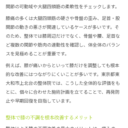
関節の可動域や大腿四頭筋の柔軟性をチェックします。
整体で膝痛改善し日常動作を快適にする
階段が楽になる整体アプローチの実際
膝痛の多くは大腿四頭筋の硬さや骨盤の歪み、足首・股
関節の動きの悪さが関連しているケースが多いです。そ
膝痛対策に役立つ整体のセルフケア指導
のため、整体では膝周辺だけでなく、骨盤や腰、足首な
整体で歩行時の膝の負担を軽減する方法
ど複数の関節や筋肉の連動性を確認し、体全体のバラン
膝が曲げやすくなる整体のポイント解説
スを見極めることが重要です。
硬くなった大腿四頭筋の柔軟性を取り戻す方法
例えば、膝が痛いからといって膝だけを調整しても根本
整体で大腿四頭筋の硬さを改善するコツ
的な改善にはつながりにくいことが多いです。東京都東
大腿四頭筋の柔軟性を高める整体の方法
大和市上北台の整体院では、こうした全体的な評価をも
整体施術と併用できる筋肉ほぐしの工夫
とに、個々に合わせた施術計画を立てることで、再発防
膝と大腿四頭筋の連動性を整体で整える
止や早期回復を目指しています。
整体で太もも前の張りを和らげるポイント
整体で膝の不調を根本改善するメリット
整体を通じて膝と全身のバランスを整えるコツ
整体で膝と全身バランスを調整する意味