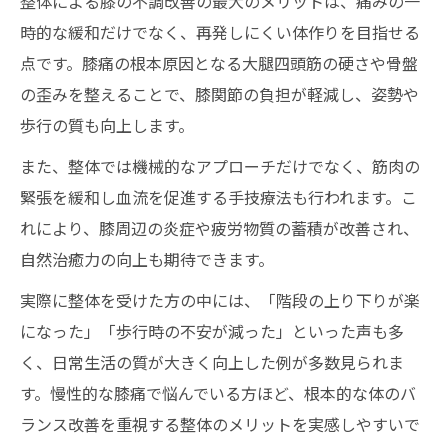
整体による膝の不調改善の最大のメリットは、痛みの一
時的な緩和だけでなく、再発しにくい体作りを目指せる
骨盤や背骨矯正も整体で膝痛改善に有効
点です。膝痛の根本原因となる大腿四頭筋の硬さや骨盤
整体の全身調整で姿勢の崩れをリセット
の歪みを整えることで、膝関節の負担が軽減し、姿勢や
膝の痛みと体のゆがみを整体で同時対策
歩行の質も向上します。
整体施術後の正しい姿勢維持のポイント
また、整体では機械的なアプローチだけでなく、筋肉の
整体選びで膝痛や筋肉の硬さに悩まない生活へ
緊張を緩和し血流を促進する手技療法も行われます。こ
膝痛解消に最適な整体院を選ぶポイント
れにより、膝周辺の炎症や疲労物質の蓄積が改善され、
整体選びで注目すべき施術内容の違い
自然治癒力の向上も期待できます。
整体・整骨院・鍼の比較で自分に合う選択
実際に整体を受けた方の中には、「階段の上り下りが楽
整体院選びで確認したい説明の分かりやす
になった」「歩行時の不安が減った」といった声も多
さ
く、日常生活の質が大きく向上した例が多数見られま
膝痛や筋肉の硬さに寄り添う整体院探し
す。慢性的な膝痛で悩んでいる方ほど、根本的な体のバ
ランス改善を重視する整体のメリットを実感しやすいで