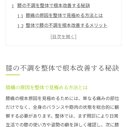
膝の不調を整体で根本改善する秘訣
膝痛の原因を整体で見極める方法とは
整体で膝の不調を根本改善するメリット
膝痛改善に必要な整体の施術内容を解説
整体による膝への負担軽減のポイント
整体で膝痛再発を防ぐための生活習慣
太もも前の張り感と膝痛に整体が効果的な理由
膝の不調を整体で根本改善する秘訣
大腿四頭筋の硬さと膝痛の密接な関係性
太もも前の張りを整体で緩和する仕組み
膝痛の原因を整体で見極める方法とは
整体が膝痛と筋肉の緊張に与える効果
膝痛の根本原因を見極めるためには、単なる痛みの部位
膝と太もものバランスを整える整体の強み
だけでなく、全身のバランスや筋肉の状態を総合的に観
整体で得られる膝痛軽減の体感変化とは
察する必要があります。整体では、まず問診により日常
日常動作が楽になる膝痛対策の整体アプローチ
生活での膝の使い方や姿勢の癖を詳しく確認し、次に膝