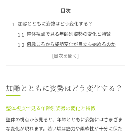
目次
加齢とともに姿勢はどう変化する？
整体視点で見る年齢別姿勢の変化と特徴
何歳ころから姿勢変化が目立ち始めるのか
背中や骨盤の変化が起こる年代の目安
整体が注目する自然な姿勢変化の範囲とは
姿勢変化による身体の不調が出やすい年代
整体で見る年齢別の姿勢変化と悩み
加齢とともに姿勢はどう変化する？
整体が捉える年代ごとの姿勢の違いと傾向
各年代で現れやすい姿勢の歪みと整体の役
整体視点で見る年齢別姿勢の変化と特徴
割
整体の視点から見ると、年齢とともに姿勢にはさまざま
年齢別に注意したい肩こりや腰痛の予兆
な変化が現れます。若い頃は筋力や柔軟性が十分に保た