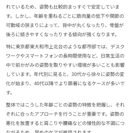
整体で改善できる加齢による猫背や骨盤後
れているため、姿勢も比較的まっすぐで安定していま
傾
す。しかし、年齢を重ねるごとに筋肉量の低下や関節の
年代ごとの整体施術のポイントと体の変化
可動域の狭まりによって、背中が丸くなったり、骨盤が
姿勢の変化が気になる年代と不調の傾向
後ろに傾きやすくなったりする傾向が強くなります。
整体が勧める年代別姿勢チェックのポイン
特に東京都東大和市上北台のような都市部では、デスク
ト
ワークやスマートフォンの長時間使用など、日常生活の
何歳から不調が出やすいか整体で確認しよ
中で前かがみの姿勢を取りやすい環境が多いことも影響
う
しています。年代別に見ると、30代から徐々に姿勢の変
化が始まり、40代以降でより顕著になるケースが多いで
猫背や骨盤後傾が始まる時期と整体の必要
す。
性
整体で早めに対応したい慢性不調のサイン
整体ではこうした年齢ごとの姿勢の特徴を把握し、それ
姿勢悪化が進行しやすい年代の特徴と整体
ぞれに合ったアプローチを行うことが重要です。姿勢の
悪化を放置すると肩こりや腰痛などの慢性的な不調につ
年齢ごとに現れる体の歪みと整体の重要性
ながるため、早めのケアが推奨されます。