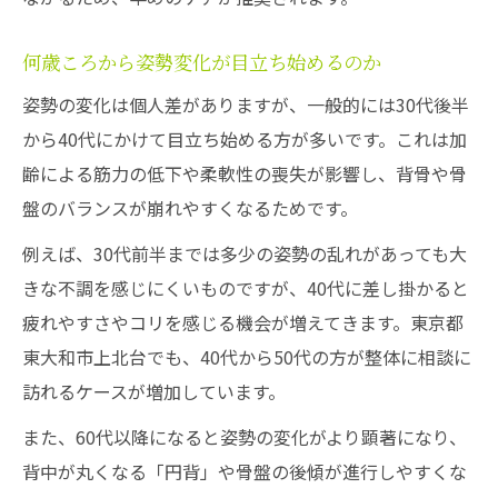
整体の視点で見る体の歪みと年齢の関連性
加齢による体の歪みが引き起こす不調とは
何歳ころから姿勢変化が目立ち始めるのか
整体でケアできる年齢別の歪みの特徴
姿勢の変化は個人差がありますが、一般的には30代後半
歪みが進行しやすい年代と整体の効果比較
から40代にかけて目立ち始める方が多いです。これは加
整体施術が重要となる体のサインと年齢層
齢による筋力の低下や柔軟性の喪失が影響し、背骨や骨
自然な範囲の姿勢変化と整体の関係性
盤のバランスが崩れやすくなるためです。
整体が考える自然な姿勢変化とその見極め
例えば、30代前半までは多少の姿勢の乱れがあっても大
方
きな不調を感じにくいものですが、40代に差し掛かると
年齢による姿勢変化は整体で改善できるか
疲れやすさやコリを感じる機会が増えてきます。東京都
自然な変化と整体介入の必要性の判断基準
東大和市上北台でも、40代から50代の方が整体に相談に
整体で対応すべき姿勢の歪みとそのタイミ
訪れるケースが増加しています。
ング
また、60代以降になると姿勢の変化がより顕著になり、
整体が推奨する姿勢変化への予防策と実践
背中が丸くなる「円背」や骨盤の後傾が進行しやすくな
法