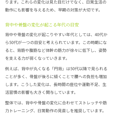
ります。これらの変化は見た目だけでなく、日常生活の
整体を利用した姿勢ケアの始めどきと見極め方
動作にも影響を与えるため、早期の対策が大切です。
整体で姿勢ケアを始める最適なタイミング
背中や骨盤の変化が起こる年代の目安
とは
背中や骨盤の変化が起こりやすい年代としては、40代か
年齢別にみる整体ケアのやめどきと判断ポ
ら50代が一つの目安と考えられています。この時期にな
イント
ると、背筋や腹筋など体幹の筋力が徐々に低下し、姿勢
整体の効果を感じやすくなる年齢や状態
を支える力が弱くなっていきます。
どんな人が整体に通い始めるべきか考える
例えば、背中が丸くなる「円背」は50代以降で見られる
整体の継続とやめどきを見極める方法
ことが多く、骨盤が後ろに傾くことで腰への負担も増加
します。こうした変化は、長時間の座位や運動不足、生
活習慣の影響も大きく関与しています。
整体では、背中や骨盤の変化に合わせてストレッチや筋
力トレーニング、日常動作の見直しを推奨しています。